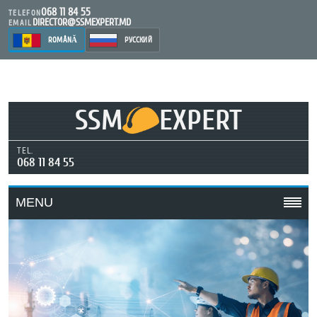
068 11 84 55
TELEFON
DIRECTOR@SSMEXPERT.MD
EMAIL
ROMÂNĂ
РУССКИЙ
SSM
EXPERT
TEL.
068 11 84 55
MENU