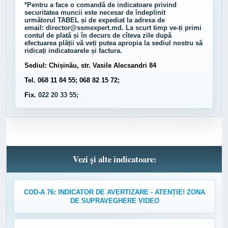
*Pentru a face o comandă de indicatoare privind
securitatea muncii este necesar de îndeplinit
următorul
TABEL
și de expediat la adresa de
email:
director@ssmexpert.md
. La scurt timp ve-ți primi
contul de plată și în decurs de cîteva zile după
efectuarea plății vă veți putea apropia la sediul nostru să
ridicați indicatoarele și factura.
Sediul: Chișinău, str. Vasile Alecsandri 84
Tel. 068 11 84 55; 068 82 15 72;
Fix.
022 20 33 55;
Vezi și alte indicatoare:
COD-A 76: INDICATOR DE AVERTIZARE - ATENȚIE! ZONA
DE SUPRAVEGHERE VIDEO