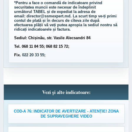
*Pentru a face o comandă de indicatoare privind
securitatea muncii este necesar de îndeplinit
următorul
TABEL
și de expediat la adresa de
email:
director@ssmexpert.md
. La scurt timp ve-ți primi
contul de plată și în decurs de cîteva zile după
efectuarea plății vă veți putea apropia la sediul nostru să
ridicați indicatoarele și factura.
Sediul: Chișinău, str. Vasile Alecsandri 84
Tel. 068 11 84 55; 068 82 15 72;
Fix.
022 20 33 55;
Vezi și alte indicatoare:
COD-A 76: INDICATOR DE AVERTIZARE - ATENȚIE! ZONA
DE SUPRAVEGHERE VIDEO