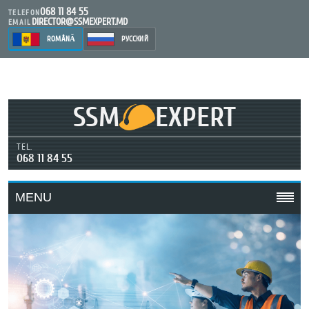
068 11 84 55
TELEFON
DIRECTOR@SSMEXPERT.MD
EMAIL
ROMÂNĂ
РУССКИЙ
SSM
EXPERT
TEL.
068 11 84 55
MENU