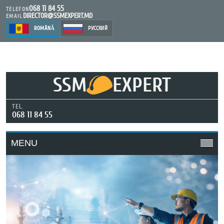
068 11 84 55
TELEFON
DIRECTOR@SSMEXPERT.MD
EMAIL
ROMÂNĂ
РУССКИЙ
SSM
EXPERT
TEL.
068 11 84 55
MENU