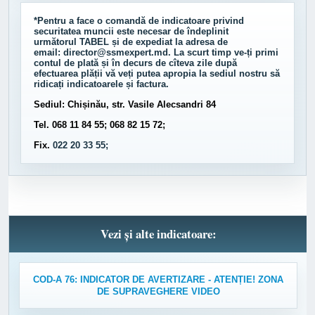
*Pentru a face o comandă de indicatoare privind
securitatea muncii este necesar de îndeplinit
următorul
TABEL
și de expediat la adresa de
email:
director@ssmexpert.md
. La scurt timp ve-ți primi
contul de plată și în decurs de cîteva zile după
efectuarea plății vă veți putea apropia la sediul nostru să
ridicați indicatoarele și factura.
Sediul: Chișinău, str. Vasile Alecsandri 84
Tel. 068 11 84 55; 068 82 15 72;
Fix.
022 20 33 55;
Vezi și alte indicatoare:
COD-A 76: INDICATOR DE AVERTIZARE - ATENȚIE! ZONA
DE SUPRAVEGHERE VIDEO