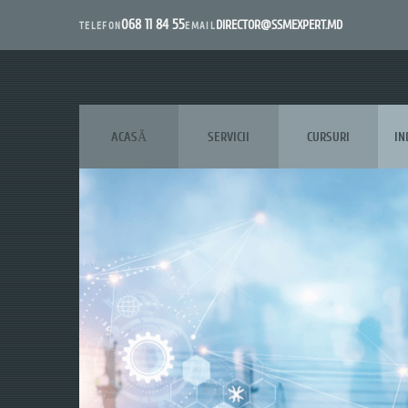
068 11 84 55
DIRECTOR@SSMEXPERT.MD
EMAIL
TELEFON
ACASĂ
SERVICII
CURSURI
IN