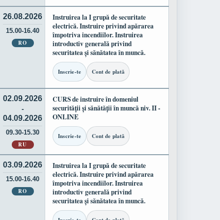
26.08.2026
Instruirea la I grupă de securitate
electrică. Instruire privind apărarea
15.00-16.40
împotriva incendiilor. Instruirea
RO
introductiv generală privind
securitatea și sănătatea în muncă.
Inscrie-te
Cont de plată
02.09.2026
CURS de instruire în domeniul
securității și sănătății în muncă niv. II -
-
ONLINE
04.09.2026
09.30-15.30
Inscrie-te
Cont de plată
RU
03.09.2026
Instruirea la I grupă de securitate
electrică. Instruire privind apărarea
15.00-16.40
împotriva incendiilor. Instruirea
RO
introductiv generală privind
securitatea și sănătatea în muncă.