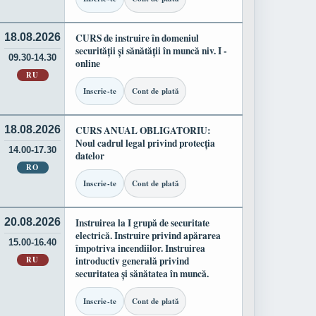
18.08.2026
CURS de instruire în domeniul
securității și sănătății în muncă niv. I -
09.30-14.30
online
RU
Inscrie-te
Cont de plată
18.08.2026
CURS ANUAL OBLIGATORIU:
Noul cadrul legal privind protecția
14.00-17.30
datelor
RO
Inscrie-te
Cont de plată
20.08.2026
Instruirea la I grupă de securitate
electrică. Instruire privind apărarea
15.00-16.40
împotriva incendiilor. Instruirea
RU
introductiv generală privind
securitatea și sănătatea în muncă.
Inscrie-te
Cont de plată