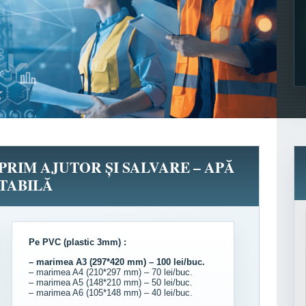
PRIM AJUTOR ȘI SALVARE – APĂ
TABILĂ
Pe PVC (plastic 3mm) :
– marimea A3 (297*420 mm) – 100 lei/buc.
– marimea A4 (210*297 mm) – 70 lei/buc.
– marimea A5 (148*210 mm) – 50 lei/buc.
– marimea A6 (105*148 mm) – 40 lei/buc.