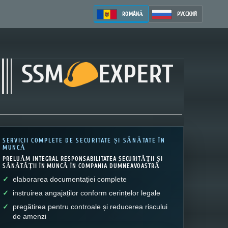
ROMÂNĂ
РУССКИЙ
SSM
EXPERT
SERVICII COMPLETE DE SECURITATE ȘI SĂNĂTATE ÎN
MUNCĂ
PRELUĂM INTEGRAL RESPONSABILITATEA SECURITĂȚII ȘI
SĂNĂTĂȚII ÎN MUNCĂ ÎN COMPANIA DUMNEAVOASTRĂ
elaborarea documentației complete
instruirea angajaților conform cerințelor legale
pregătirea pentru controale și reducerea riscului
de amenzi