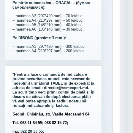
Pe hirtie autoadeziva – ORACAL – (бумага
самоклеящаяся):
– marimea A3 (297*420 mm) – 70 lei/buc.
– marimea A4 (210*297 mm) – 50 lei/buc.
– marimea A5 (148*210 mm) – 40 lei/buc.
– marimea A6 (105*148 mm) – 30 lei/buc.
Pe DIBOND (grosime 3 mm ):
– marimea A3 (297*420 mm) – 300 lei/buc.
– marimea A4 (210*297 mm) – 200 lei/buc.
*Pentru a face o comandă de indicatoare
privind securitatea muncii este necesar de
îndeplinit următorul
TABEL
și de expediat la
adresa de email:
director@ssmexpert.md
.
La scurt timp ve-ți primi contul de plată și în
decurs de cîteva zile după efectuarea plății
vă veți putea apropia la sediul nostru să
ridicați indicatoarele și factura.
Sediul: Chișinău, str. Vasile Alecsandri 84
Tel. 068 11 84 55; 068 82 15 72;
Fix.
022 20 33 55;