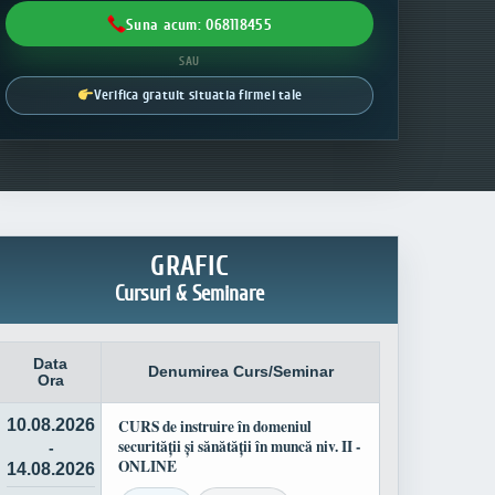
Suna acum: 068118455
SAU
Verifica gratuit situatia firmei tale
GRAFIC
Cursuri & Seminare
Data
Denumirea Curs/Seminar
Ora
10.08.2026
CURS de instruire în domeniul
securității și sănătății în muncă niv. II -
-
ONLINE
14.08.2026