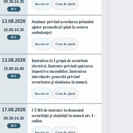
09.30-14.30
Inscrie-te
Cont de plată
RO
13.08.2026
Seminar privind acordarea primului
ajutor premedical (pînă la sosirea
10.00-14.30
ambulanței)
RO
Inscrie-te
Cont de plată
13.08.2026
Instruirea la I grupă de securitate
electrică. Instruire privind apărarea
15.00-16.40
împotriva incendiilor. Instruirea
RO
introductiv generală privind
securitatea și sănătatea în muncă.
Inscrie-te
Cont de plată
17.08.2026
CURS de instruire în domeniul
securității și sănătății în muncă niv. I -
09.30-14.30
online
RO
Inscrie-te
Cont de plată