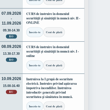
Inscrie-te
Cont de plată
07.09.2026
CURS de instruire în domeniul
securității și sănătății în muncă niv. II -
-
ONLINE
11.09.2026
09.30-14.30
Inscrie-te
Cont de plată
RO
08.09.2026
CURS de instruire în domeniul
securității și sănătății în muncă niv. I -
13.30-17.30
online
RO
Inscrie-te
Cont de plată
10.09.2026
Instruirea la I grupă de securitate
electrică. Instruire privind apărarea
15.00-16.40
împotriva incendiilor. Instruirea
RU
introductiv generală privind
securitatea și sănătatea în muncă.
Inscrie-te
Cont de plată