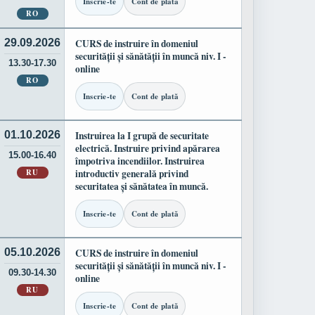
Inscrie-te
Cont de plată
RO
29.09.2026
CURS de instruire în domeniul
securității și sănătății în muncă niv. I -
13.30-17.30
online
RO
Inscrie-te
Cont de plată
01.10.2026
Instruirea la I grupă de securitate
electrică. Instruire privind apărarea
15.00-16.40
împotriva incendiilor. Instruirea
RU
introductiv generală privind
securitatea și sănătatea în muncă.
Inscrie-te
Cont de plată
05.10.2026
CURS de instruire în domeniul
securității și sănătății în muncă niv. I -
09.30-14.30
online
RU
Inscrie-te
Cont de plată