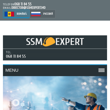
068 11 84 55
TELEFON
DIRECTOR@SSMEXPERT.MD
EMAIL
ROMÂNĂ
РУССКИЙ
SSM
EXPERT
TEL.
068 11 84 55
MENU