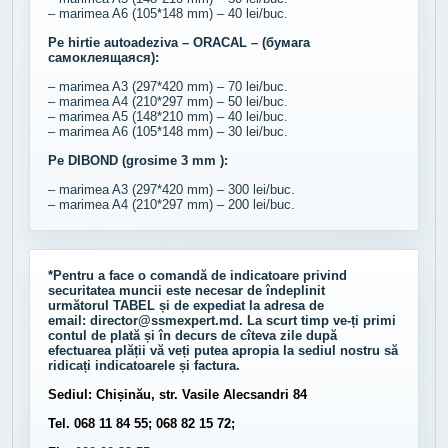
– marimea A6 (105*148 mm) – 40 lei/buc.
Pe hirtie autoadeziva – ORACAL – (бумага
самоклеящаяся):
– marimea A3 (297*420 mm) – 70 lei/buc.
– marimea A4 (210*297 mm) – 50 lei/buc.
– marimea A5 (148*210 mm) – 40 lei/buc.
– marimea A6 (105*148 mm) – 30 lei/buc.
Pe DIBOND (grosime 3 mm ):
– marimea A3 (297*420 mm) – 300 lei/buc.
– marimea A4 (210*297 mm) – 200 lei/buc.
*Pentru a face o comandă de indicatoare privind
securitatea muncii este necesar de îndeplinit
următorul
TABEL
și de expediat la adresa de
email:
director@ssmexpert.md
. La scurt timp ve-ți primi
contul de plată și în decurs de cîteva zile după
efectuarea plății vă veți putea apropia la sediul nostru să
ridicați indicatoarele și factura.
Sediul: Chișinău, str. Vasile Alecsandri 84
Tel. 068 11 84 55; 068 82 15 72;