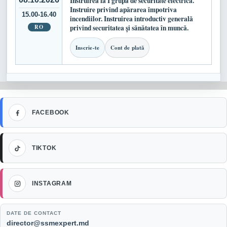
Instruirea la I grupă de securitate electrică.
Instruire privind apărarea împotriva
15.00-16.40
incendiilor. Instruirea introductiv generală
RO
privind securitatea și sănătatea în muncă.
Inscrie-te
Cont de plată
Facebook
FACEBOOK
TikTok
TIKTOK
Instagram
INSTAGRAM
DATE DE CONTACT
Email:
director@ssmexpert.md