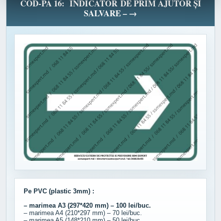
COD-PA 16: INDICATOR DE PRIM AJUTOR ȘI
SALVARE – →
Pe PVC (plastic 3mm) :
– marimea A3 (297*420 mm) – 100 lei/buc.
– marimea A4 (210*297 mm) – 70 lei/buc.
– marimea A5 (148*210 mm) – 50 lei/buc.