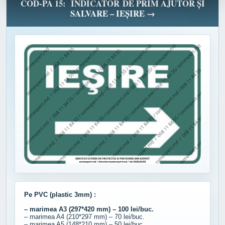
COD-PA 15: INDICATOR DE PRIM AJUTOR ȘI
SALVARE – IEȘIRE →
Pe PVC (plastic 3mm) :
– marimea A3 (297*420 mm) – 100 lei/buc.
– marimea A4 (210*297 mm) – 70 lei/buc.
– marimea A5 (148*210 mm) – 50 lei/buc.