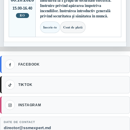
Instruirea la I grupă de securitate electrică.
Instruire privind apărarea împotriva
15.00-16.40
incendiilor. Instruirea introductiv generală
RO
privind securitatea și sănătatea în muncă.
Inscrie-te
Cont de plată
Facebook
FACEBOOK
TikTok
TIKTOK
Instagram
INSTAGRAM
DATE DE CONTACT
Email:
director@ssmexpert.md