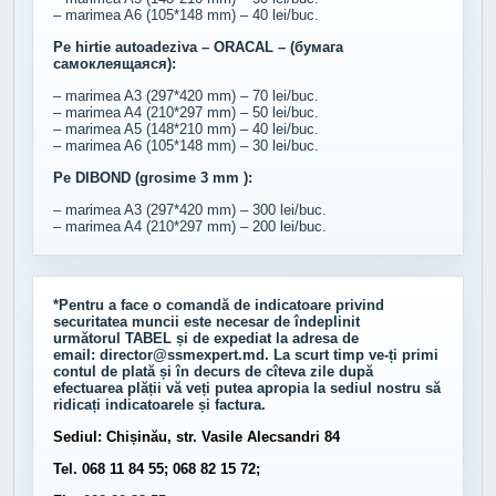
– marimea A6 (105*148 mm) – 40 lei/buc.
Pe hirtie autoadeziva – ORACAL – (бумага
самоклеящаяся):
– marimea A3 (297*420 mm) – 70 lei/buc.
– marimea A4 (210*297 mm) – 50 lei/buc.
– marimea A5 (148*210 mm) – 40 lei/buc.
– marimea A6 (105*148 mm) – 30 lei/buc.
Pe DIBOND (grosime 3 mm ):
– marimea A3 (297*420 mm) – 300 lei/buc.
– marimea A4 (210*297 mm) – 200 lei/buc.
*Pentru a face o comandă de indicatoare privind
securitatea muncii este necesar de îndeplinit
următorul
TABEL
și de expediat la adresa de
email:
director@ssmexpert.md
. La scurt timp ve-ți primi
contul de plată și în decurs de cîteva zile după
efectuarea plății vă veți putea apropia la sediul nostru să
ridicați indicatoarele și factura.
Sediul: Chișinău, str. Vasile Alecsandri 84
Tel. 068 11 84 55; 068 82 15 72;