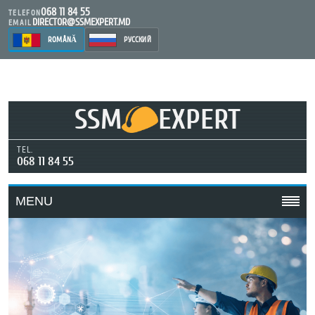
068 11 84 55
TELEFON
DIRECTOR@SSMEXPERT.MD
EMAIL
ROMÂNĂ
РУССКИЙ
SSM
EXPERT
TEL.
068 11 84 55
MENU