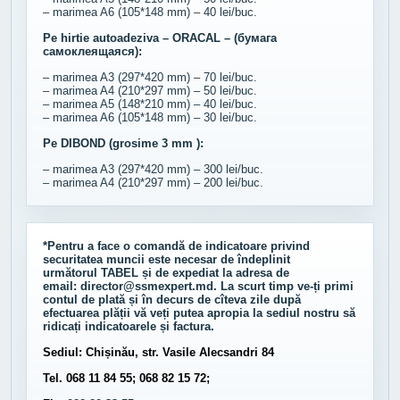
– marimea A6 (105*148 mm) – 40 lei/buc.
Pe hirtie autoadeziva – ORACAL – (бумага
самоклеящаяся):
– marimea A3 (297*420 mm) – 70 lei/buc.
– marimea A4 (210*297 mm) – 50 lei/buc.
– marimea A5 (148*210 mm) – 40 lei/buc.
– marimea A6 (105*148 mm) – 30 lei/buc.
Pe DIBOND (grosime 3 mm ):
– marimea A3 (297*420 mm) – 300 lei/buc.
– marimea A4 (210*297 mm) – 200 lei/buc.
*Pentru a face o comandă de indicatoare privind
securitatea muncii este necesar de îndeplinit
următorul
TABEL
și de expediat la adresa de
email:
director@ssmexpert.md
. La scurt timp ve-ți primi
contul de plată și în decurs de cîteva zile după
efectuarea plății vă veți putea apropia la sediul nostru să
ridicați indicatoarele și factura.
Sediul: Chișinău, str. Vasile Alecsandri 84
Tel. 068 11 84 55; 068 82 15 72;