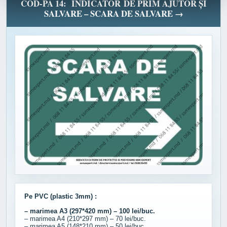
COD-PA 14: INDICATOR DE PRIM AJUTOR ȘI
SALVARE – SCARA DE SALVARE →
Pe PVC (plastic 3mm) :
– marimea A3 (297*420 mm) – 100 lei/buc.
– marimea A4 (210*297 mm) – 70 lei/buc.
– marimea A5 (148*210 mm) – 50 lei/buc.