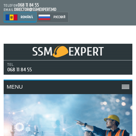
068 11 84 55
TELEFON
DIRECTOR@SSMEXPERT.MD
EMAIL
ROMÂNĂ
РУССКИЙ
SSM
EXPERT
TEL.
068 11 84 55
MENU