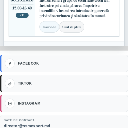
Instruirea la I grupă de securitate electrică.
Instruire privind apărarea împotriva
15.00-16.40
incendiilor. Instruirea introductiv generală
RO
privind securitatea și sănătatea în muncă.
Inscrie-te
Cont de plată
Facebook
FACEBOOK
TikTok
TIKTOK
Instagram
INSTAGRAM
DATE DE CONTACT
Email:
director@ssmexpert.md