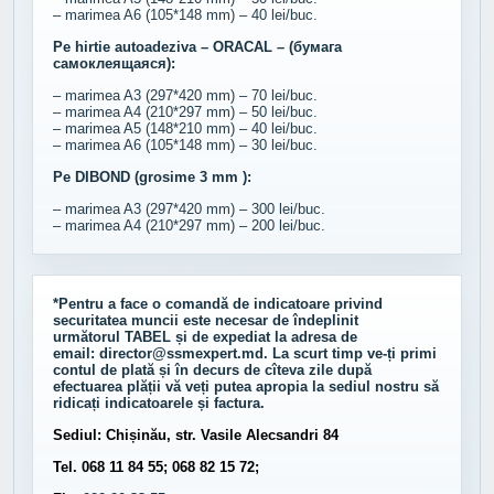
– marimea A6 (105*148 mm) – 40 lei/buc.
Pe hirtie autoadeziva – ORACAL – (бумага
самоклеящаяся):
– marimea A3 (297*420 mm) – 70 lei/buc.
– marimea A4 (210*297 mm) – 50 lei/buc.
– marimea A5 (148*210 mm) – 40 lei/buc.
– marimea A6 (105*148 mm) – 30 lei/buc.
Pe DIBOND (grosime 3 mm ):
– marimea A3 (297*420 mm) – 300 lei/buc.
– marimea A4 (210*297 mm) – 200 lei/buc.
*Pentru a face o comandă de indicatoare privind
securitatea muncii este necesar de îndeplinit
următorul
TABEL
și de expediat la adresa de
email:
director@ssmexpert.md
. La scurt timp ve-ți primi
contul de plată și în decurs de cîteva zile după
efectuarea plății vă veți putea apropia la sediul nostru să
ridicați indicatoarele și factura.
Sediul: Chișinău, str. Vasile Alecsandri 84
Tel. 068 11 84 55; 068 82 15 72;