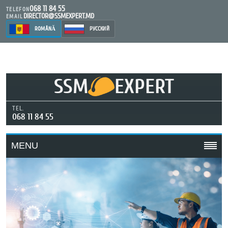
068 11 84 55
TELEFON
DIRECTOR@SSMEXPERT.MD
EMAIL
ROMÂNĂ
РУССКИЙ
SSM
EXPERT
TEL.
068 11 84 55
MENU