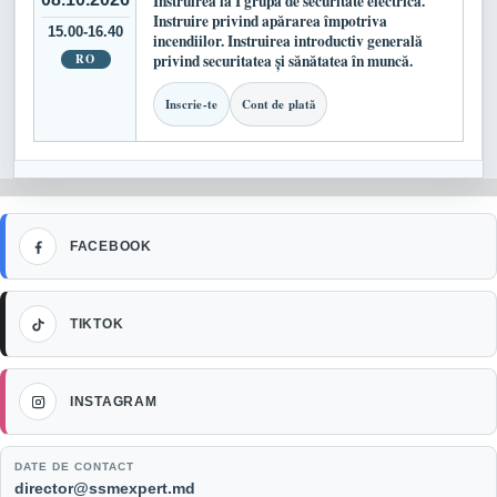
Instruirea la I grupă de securitate electrică.
Instruire privind apărarea împotriva
15.00-16.40
incendiilor. Instruirea introductiv generală
RO
privind securitatea și sănătatea în muncă.
Inscrie-te
Cont de plată
Facebook
FACEBOOK
TikTok
TIKTOK
Instagram
INSTAGRAM
DATE DE CONTACT
Email:
director@ssmexpert.md