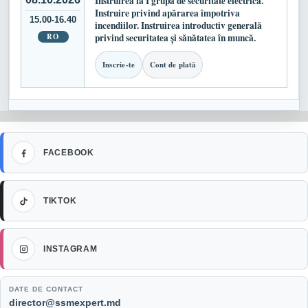
Instruirea la I grupă de securitate electrică.
Instruire privind apărarea împotriva
15.00-16.40
incendiilor. Instruirea introductiv generală
RO
privind securitatea și sănătatea în muncă.
Inscrie-te
Cont de plată
Facebook
FACEBOOK
TikTok
TIKTOK
Instagram
INSTAGRAM
DATE DE CONTACT
Email:
director@ssmexpert.md