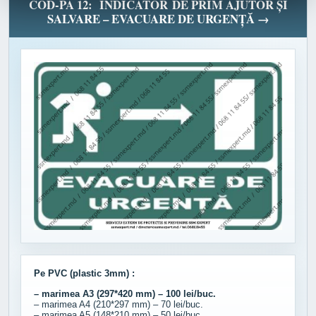
COD-PA 12: INDICATOR DE PRIM AJUTOR ȘI
SALVARE – EVACUARE DE URGENȚĂ →
Pe PVC (plastic 3mm) :
– marimea A3 (297*420 mm) – 100 lei/buc.
– marimea A4 (210*297 mm) – 70 lei/buc.
– marimea A5 (148*210 mm) – 50 lei/buc.