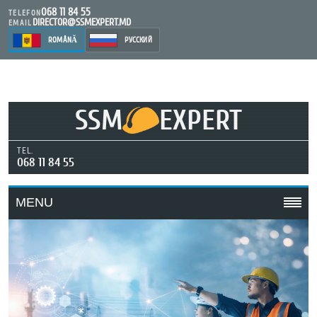
068 11 84 55
TELEFON
DIRECTOR@SSMEXPERT.MD
EMAIL
ROMÂNĂ
РУССКИЙ
SSM
EXPERT
TEL.
068 11 84 55
MENU