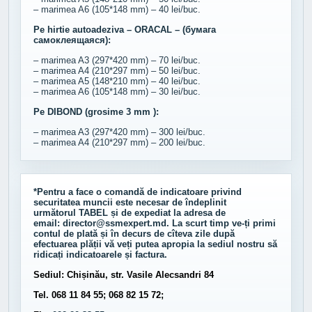
– marimea A6 (105*148 mm) – 40 lei/buc.
Pe hirtie autoadeziva – ORACAL – (бумага
самоклеящаяся):
– marimea A3 (297*420 mm) – 70 lei/buc.
– marimea A4 (210*297 mm) – 50 lei/buc.
– marimea A5 (148*210 mm) – 40 lei/buc.
– marimea A6 (105*148 mm) – 30 lei/buc.
Pe DIBOND (grosime 3 mm ):
– marimea A3 (297*420 mm) – 300 lei/buc.
– marimea A4 (210*297 mm) – 200 lei/buc.
*Pentru a face o comandă de indicatoare privind
securitatea muncii este necesar de îndeplinit
următorul
TABEL
și de expediat la adresa de
email:
director@ssmexpert.md
. La scurt timp ve-ți primi
contul de plată și în decurs de cîteva zile după
efectuarea plății vă veți putea apropia la sediul nostru să
ridicați indicatoarele și factura.
Sediul: Chișinău, str. Vasile Alecsandri 84
Tel. 068 11 84 55; 068 82 15 72;