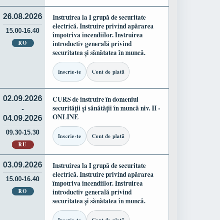
26.08.2026
Instruirea la I grupă de securitate
electrică. Instruire privind apărarea
15.00-16.40
împotriva incendiilor. Instruirea
RO
introductiv generală privind
securitatea și sănătatea în muncă.
Inscrie-te
Cont de plată
02.09.2026
CURS de instruire în domeniul
securității și sănătății în muncă niv. II -
-
ONLINE
04.09.2026
09.30-15.30
Inscrie-te
Cont de plată
RU
03.09.2026
Instruirea la I grupă de securitate
electrică. Instruire privind apărarea
15.00-16.40
împotriva incendiilor. Instruirea
RO
introductiv generală privind
securitatea și sănătatea în muncă.