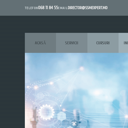
068 11 84 55
DIRECTOR@SSMEXPERT.MD
EMAIL
TELEFON
ACASĂ
SERVICII
CURSURI
IN