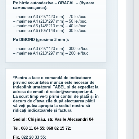
Pe hirtie autoadeziva – ORACAL – (бумага
самоклеящаяся):
– marimea A3 (297*420 mm) – 70 lei/buc.
– marimea A4 (210*297 mm) – 50 lei/buc.
– marimea A5 (148*210 mm) – 40 lei/buc.
– marimea A6 (105*148 mm) – 30 lei/buc.
Pe DIBOND (grosime 3 mm ):
– marimea A3 (297*420 mm) – 300 lei/buc.
– marimea A4 (210*297 mm) – 200 lei/buc.
*Pentru a face o comandă de indicatoare
privind securitatea muncii este necesar de
îndeplinit următorul
TABEL
și de expediat la
adresa de email:
director@ssmexpert.md
.
La scurt timp ve-ți primi contul de plată și în
decurs de cîteva zile după efectuarea plății
vă veți putea apropia la sediul nostru să
ridicați indicatoarele și factura.
Sediul: Chișinău, str. Vasile Alecsandri 84
Tel. 068 11 84 55; 068 82 15 72;
Fix.
022 20 33 55;