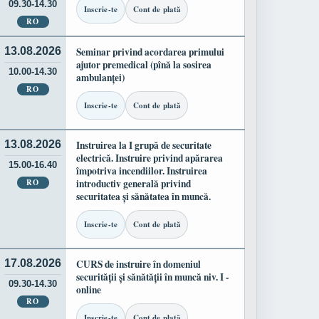
09.30-14.30
Inscrie-te
Cont de plată
RO
13.08.2026
Seminar privind acordarea primului
ajutor premedical (pînă la sosirea
10.00-14.30
ambulanței)
RO
Inscrie-te
Cont de plată
13.08.2026
Instruirea la I grupă de securitate
electrică. Instruire privind apărarea
15.00-16.40
împotriva incendiilor. Instruirea
RO
introductiv generală privind
securitatea și sănătatea în muncă.
Inscrie-te
Cont de plată
17.08.2026
CURS de instruire în domeniul
securității și sănătății în muncă niv. I -
09.30-14.30
online
RO
Inscrie-te
Cont de plată