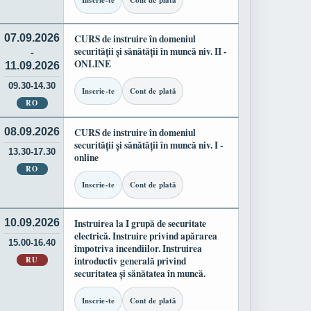
Inscrie-te
Cont de plată
07.09.2026
CURS de instruire în domeniul
securității și sănătății în muncă niv. II -
-
ONLINE
11.09.2026
09.30-14.30
Inscrie-te
Cont de plată
RO
08.09.2026
CURS de instruire în domeniul
securității și sănătății în muncă niv. I -
13.30-17.30
online
RO
Inscrie-te
Cont de plată
10.09.2026
Instruirea la I grupă de securitate
electrică. Instruire privind apărarea
15.00-16.40
împotriva incendiilor. Instruirea
RU
introductiv generală privind
securitatea și sănătatea în muncă.
Inscrie-te
Cont de plată