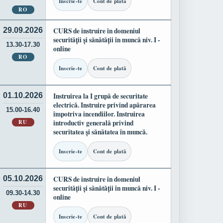
Inscrie-te
Cont de plată
RO
29.09.2026
CURS de instruire în domeniul
securității și sănătății în muncă niv. I -
13.30-17.30
online
RO
Inscrie-te
Cont de plată
01.10.2026
Instruirea la I grupă de securitate
electrică. Instruire privind apărarea
15.00-16.40
împotriva incendiilor. Instruirea
RU
introductiv generală privind
securitatea și sănătatea în muncă.
Inscrie-te
Cont de plată
05.10.2026
CURS de instruire în domeniul
securității și sănătății în muncă niv. I -
09.30-14.30
online
RU
Inscrie-te
Cont de plată