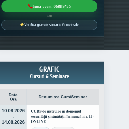
Suna acum: 068118455
SAU
Verifica gratuit situatia firmei tale
GRAFIC
Cursuri & Seminare
Data
Denumirea Curs/Seminar
Ora
10.08.2026
CURS de instruire în domeniul
securității și sănătății în muncă niv. II -
-
ONLINE
14.08.2026