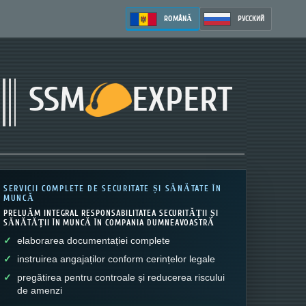
ROMÂNĂ
РУССКИЙ
SSM
EXPERT
SERVICII COMPLETE DE SECURITATE ȘI SĂNĂTATE ÎN
MUNCĂ
PRELUĂM INTEGRAL RESPONSABILITATEA SECURITĂȚII ȘI
SĂNĂTĂȚII ÎN MUNCĂ ÎN COMPANIA DUMNEAVOASTRĂ
elaborarea documentației complete
instruirea angajaților conform cerințelor legale
pregătirea pentru controale și reducerea riscului
de amenzi