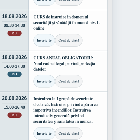
18.08.2026
CURS de instruire în domeniul
securității și sănătății în muncă niv. I -
09.30-14.30
online
RU
Inscrie-te
Cont de plată
18.08.2026
CURS ANUAL OBLIGATORIU:
Noul cadrul legal privind protecția
14.00-17.30
datelor
RO
Inscrie-te
Cont de plată
20.08.2026
Instruirea la I grupă de securitate
electrică. Instruire privind apărarea
15.00-16.40
împotriva incendiilor. Instruirea
RU
introductiv generală privind
securitatea și sănătatea în muncă.
Inscrie-te
Cont de plată