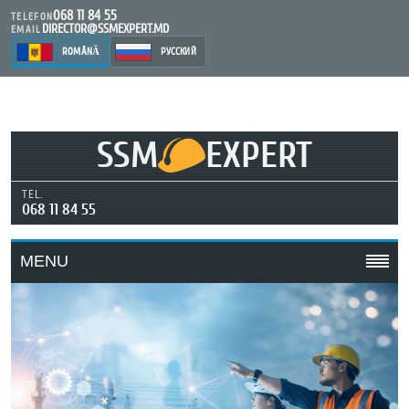
068 11 84 55
TELEFON
DIRECTOR@SSMEXPERT.MD
EMAIL
ROMÂNĂ
РУССКИЙ
SSM
EXPERT
TEL.
068 11 84 55
MENU