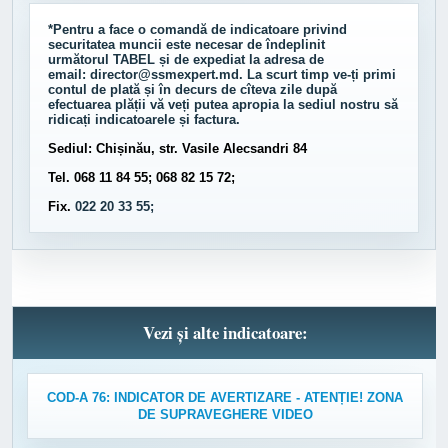
*Pentru a face o comandă de indicatoare privind
securitatea muncii este necesar de îndeplinit
următorul
TABEL
și de expediat la adresa de
email:
director@ssmexpert.md
. La scurt timp ve-ți primi
contul de plată și în decurs de cîteva zile după
efectuarea plății vă veți putea apropia la sediul nostru să
ridicați indicatoarele și factura.
Sediul: Chișinău, str. Vasile Alecsandri 84
Tel. 068 11 84 55; 068 82 15 72;
Fix.
022 20 33 55;
Vezi și alte indicatoare:
COD-A 76: INDICATOR DE AVERTIZARE - ATENȚIE! ZONA
DE SUPRAVEGHERE VIDEO