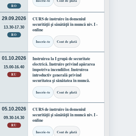
Inscrie-te
Cont de plată
RO
29.09.2026
CURS de instruire în domeniul
securității și sănătății în muncă niv. I -
13.30-17.30
online
RO
Inscrie-te
Cont de plată
01.10.2026
Instruirea la I grupă de securitate
electrică. Instruire privind apărarea
15.00-16.40
împotriva incendiilor. Instruirea
RU
introductiv generală privind
securitatea și sănătatea în muncă.
Inscrie-te
Cont de plată
05.10.2026
CURS de instruire în domeniul
securității și sănătății în muncă niv. I -
09.30-14.30
online
RU
Inscrie-te
Cont de plată