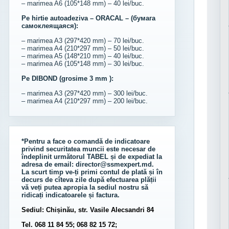
– marimea A6 (105*148 mm) – 40 lei/buc.
Pe hirtie autoadeziva – ORACAL – (бумага
самоклеящаяся):
– marimea A3 (297*420 mm) – 70 lei/buc.
– marimea A4 (210*297 mm) – 50 lei/buc.
– marimea A5 (148*210 mm) – 40 lei/buc.
– marimea A6 (105*148 mm) – 30 lei/buc.
Pe DIBOND (grosime 3 mm ):
– marimea A3 (297*420 mm) – 300 lei/buc.
– marimea A4 (210*297 mm) – 200 lei/buc.
*Pentru a face o comandă de indicatoare
privind securitatea muncii este necesar de
îndeplinit următorul
TABEL
și de expediat la
adresa de email:
director@ssmexpert.md
.
La scurt timp ve-ți primi contul de plată și în
decurs de cîteva zile după efectuarea plății
vă veți putea apropia la sediul nostru să
ridicați indicatoarele și factura.
Sediul: Chișinău, str. Vasile Alecsandri 84
Tel. 068 11 84 55; 068 82 15 72;