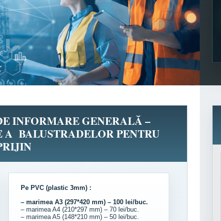
 DE INFORMARE GENERALĂ –
E A BALUSTRADELOR PENTRU
PRIJIN
Pe PVC (plastic 3mm) :
– marimea A3 (297*420 mm) – 100 lei/buc.
– marimea A4 (210*297 mm) – 70 lei/buc.
– marimea A5 (148*210 mm) – 50 lei/buc.