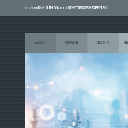
068 11 84 55
DIRECTOR@SSMEXPERT.MD
EMAIL
TELEFON
ACASĂ
SERVICII
CURSURI
IN