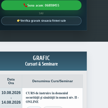
Suna acum: 068118455
SAU
Verifica gratuit situatia firmei tale
GRAFIC
Cursuri & Seminare
Data
Denumirea Curs/Seminar
Ora
10.08.2026
CURS de instruire în domeniul
securității și sănătății în muncă niv. II -
-
ONLINE
14.08.2026