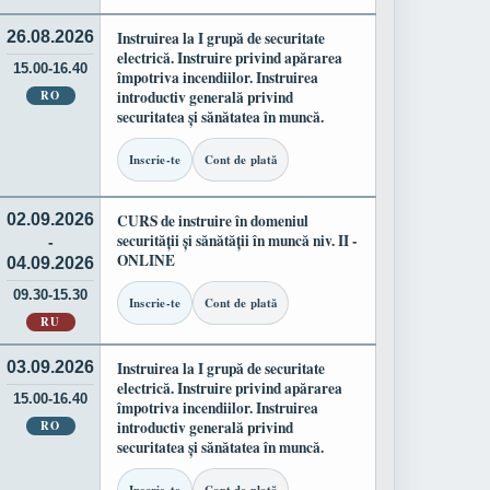
26.08.2026
Instruirea la I grupă de securitate
electrică. Instruire privind apărarea
15.00-16.40
împotriva incendiilor. Instruirea
RO
introductiv generală privind
securitatea și sănătatea în muncă.
Inscrie-te
Cont de plată
02.09.2026
CURS de instruire în domeniul
securității și sănătății în muncă niv. II -
-
ONLINE
04.09.2026
09.30-15.30
Inscrie-te
Cont de plată
RU
03.09.2026
Instruirea la I grupă de securitate
electrică. Instruire privind apărarea
15.00-16.40
împotriva incendiilor. Instruirea
RO
introductiv generală privind
securitatea și sănătatea în muncă.