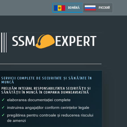
ROMÂNĂ
РУССКИЙ
SSM
EXPERT
SERVICII COMPLETE DE SECURITATE ȘI SĂNĂTATE ÎN
MUNCĂ
PRELUĂM INTEGRAL RESPONSABILITATEA SECURITĂȚII ȘI
SĂNĂTĂȚII ÎN MUNCĂ ÎN COMPANIA DUMNEAVOASTRĂ
elaborarea documentației complete
instruirea angajaților conform cerințelor legale
pregătirea pentru controale și reducerea riscului
de amenzi