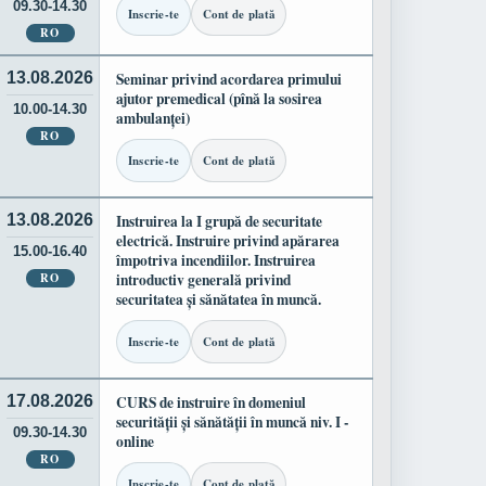
09.30-14.30
Inscrie-te
Cont de plată
RO
13.08.2026
Seminar privind acordarea primului
ajutor premedical (pînă la sosirea
10.00-14.30
ambulanței)
RO
Inscrie-te
Cont de plată
13.08.2026
Instruirea la I grupă de securitate
electrică. Instruire privind apărarea
15.00-16.40
împotriva incendiilor. Instruirea
RO
introductiv generală privind
securitatea și sănătatea în muncă.
Inscrie-te
Cont de plată
17.08.2026
CURS de instruire în domeniul
securității și sănătății în muncă niv. I -
09.30-14.30
online
RO
Inscrie-te
Cont de plată