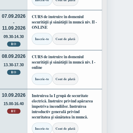
Inscrie-te
Cont de plată
07.09.2026
CURS de instruire în domeniul
securității și sănătății în muncă niv. II -
-
ONLINE
11.09.2026
09.30-14.30
Inscrie-te
Cont de plată
RO
08.09.2026
CURS de instruire în domeniul
securității și sănătății în muncă niv. I -
13.30-17.30
online
RO
Inscrie-te
Cont de plată
10.09.2026
Instruirea la I grupă de securitate
electrică. Instruire privind apărarea
15.00-16.40
împotriva incendiilor. Instruirea
RU
introductiv generală privind
securitatea și sănătatea în muncă.
Inscrie-te
Cont de plată