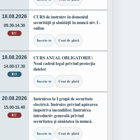
18.08.2026
CURS de instruire în domeniul
securității și sănătății în muncă niv. I -
09.30-14.30
online
RU
Inscrie-te
Cont de plată
18.08.2026
CURS ANUAL OBLIGATORIU:
Noul cadrul legal privind protecția
14.00-17.30
datelor
RO
Inscrie-te
Cont de plată
20.08.2026
Instruirea la I grupă de securitate
electrică. Instruire privind apărarea
15.00-16.40
împotriva incendiilor. Instruirea
RU
introductiv generală privind
securitatea și sănătatea în muncă.
Inscrie-te
Cont de plată