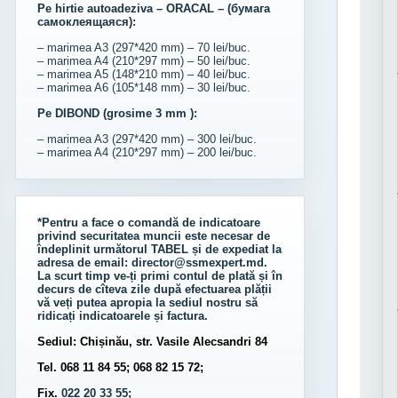
Pe hirtie autoadeziva – ORACAL – (бумага
самоклеящаяся):
– marimea A3 (297*420 mm) – 70 lei/buc.
– marimea A4 (210*297 mm) – 50 lei/buc.
– marimea A5 (148*210 mm) – 40 lei/buc.
– marimea A6 (105*148 mm) – 30 lei/buc.
Pe DIBOND (grosime 3 mm ):
– marimea A3 (297*420 mm) – 300 lei/buc.
– marimea A4 (210*297 mm) – 200 lei/buc.
*Pentru a face o comandă de indicatoare
privind securitatea muncii este necesar de
îndeplinit următorul
TABEL
și de expediat la
adresa de email:
director@ssmexpert.md
.
La scurt timp ve-ți primi contul de plată și în
decurs de cîteva zile după efectuarea plății
vă veți putea apropia la sediul nostru să
ridicați indicatoarele și factura.
Sediul: Chișinău, str. Vasile Alecsandri 84
Tel. 068 11 84 55; 068 82 15 72;
Fix.
022 20 33 55;