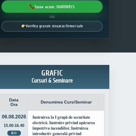
Suna acum: 068118455
SAU
Verifica gratuit situatia firmei tale
GRAFIC
Cursuri & Seminare
Data
Denumirea Curs/Seminar
Ora
06.08.2026
Instruirea la I grupă de securitate
electrică. Instruire privind apărarea
15.00-16.40
împotriva incendiilor. Instruirea
RO
introductiv generală privind