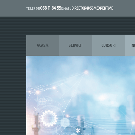
068 11 84 55
DIRECTOR@SSMEXPERT.MD
EMAIL
TELEFON
ACASĂ
SERVICII
CURSURI
IN