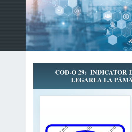
COD-O 29: INDICATOR
LEGAREA LA PĂMÂ