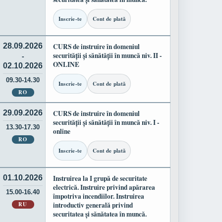
Inscrie-te
Cont de plată
28.09.2026
CURS de instruire în domeniul
securității și sănătății în muncă niv. II -
-
ONLINE
02.10.2026
09.30-14.30
Inscrie-te
Cont de plată
RO
29.09.2026
CURS de instruire în domeniul
securității și sănătății în muncă niv. I -
13.30-17.30
online
RO
Inscrie-te
Cont de plată
01.10.2026
Instruirea la I grupă de securitate
electrică. Instruire privind apărarea
15.00-16.40
împotriva incendiilor. Instruirea
RU
introductiv generală privind
securitatea și sănătatea în muncă.