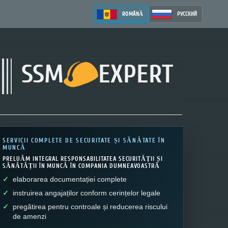
ROMÂNĂ
РУССКИЙ
SSM
EXPERT
SERVICII COMPLETE DE SECURITATE ȘI SĂNĂTATE ÎN
MUNCĂ
PRELUĂM INTEGRAL RESPONSABILITATEA SECURITĂȚII ȘI
SĂNĂTĂȚII ÎN MUNCĂ ÎN COMPANIA DUMNEAVOASTRĂ
elaborarea documentației complete
instruirea angajaților conform cerințelor legale
pregătirea pentru controale și reducerea riscului
de amenzi