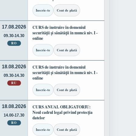
Inscrie-te
Cont de plată
17.08.2026
CURS de instruire în domeniul
securității și sănătății în muncă niv. I -
09.30-14.30
online
RO
Inscrie-te
Cont de plată
18.08.2026
CURS de instruire în domeniul
securității și sănătății în muncă niv. I -
09.30-14.30
online
RU
Inscrie-te
Cont de plată
18.08.2026
CURS ANUAL OBLIGATORIU:
Noul cadrul legal privind protecția
14.00-17.30
datelor
RO
Inscrie-te
Cont de plată