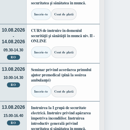
securitatea și sănătatea în muncă.
Inscrie-te
Cont de plată
10.08.2026
CURS de instruire în domeniul
securității și sănătății în muncă niv. II -
-
ONLINE
14.08.2026
09.30-14.30
Inscrie-te
Cont de plată
RO
13.08.2026
Seminar privind acordarea primului
ajutor premedical (pînă la sosirea
10.00-14.30
ambulanței)
RO
Inscrie-te
Cont de plată
13.08.2026
Instruirea la I grupă de securitate
electrică. Instruire privind apărarea
15.00-16.40
împotriva incendiilor. Instruirea
RO
introductiv generală privind
securitatea și sănătatea în muncă.