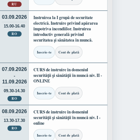
RU
03.09.2026
Instruirea la I grupă de securitate
electrică. Instruire privind apărarea
15.00-16.40
împotriva incendiilor. Instruirea
RO
introductiv generală privind
securitatea și sănătatea în muncă.
Inscrie-te
Cont de plată
07.09.2026
CURS de instruire în domeniul
securității și sănătății în muncă niv. II -
-
ONLINE
11.09.2026
09.30-14.30
Inscrie-te
Cont de plată
RO
08.09.2026
CURS de instruire în domeniul
securității și sănătății în muncă niv. I -
13.30-17.30
online
RO
Inscrie-te
Cont de plată