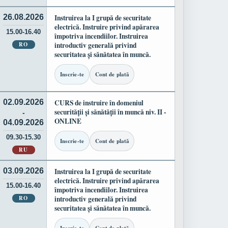
26.08.2026
Instruirea la I grupă de securitate
electrică. Instruire privind apărarea
15.00-16.40
împotriva incendiilor. Instruirea
RO
introductiv generală privind
securitatea și sănătatea în muncă.
Inscrie-te
Cont de plată
02.09.2026
CURS de instruire în domeniul
securității și sănătății în muncă niv. II -
-
ONLINE
04.09.2026
09.30-15.30
Inscrie-te
Cont de plată
RU
03.09.2026
Instruirea la I grupă de securitate
electrică. Instruire privind apărarea
15.00-16.40
împotriva incendiilor. Instruirea
RO
introductiv generală privind
securitatea și sănătatea în muncă.