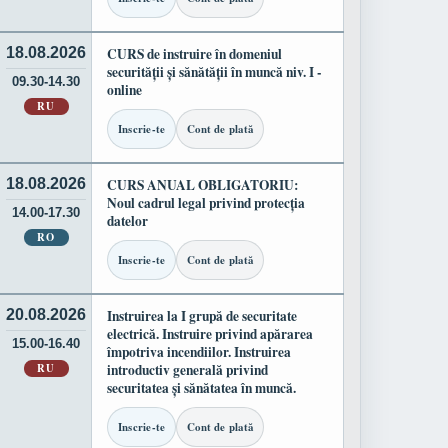
18.08.2026
CURS de instruire în domeniul
securității și sănătății în muncă niv. I -
09.30-14.30
online
RU
Inscrie-te
Cont de plată
18.08.2026
CURS ANUAL OBLIGATORIU:
Noul cadrul legal privind protecția
14.00-17.30
datelor
RO
Inscrie-te
Cont de plată
20.08.2026
Instruirea la I grupă de securitate
electrică. Instruire privind apărarea
15.00-16.40
împotriva incendiilor. Instruirea
RU
introductiv generală privind
securitatea și sănătatea în muncă.
Inscrie-te
Cont de plată