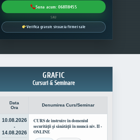
Suna acum: 068118455
SAU
Verifica gratuit situatia firmei tale
GRAFIC
Cursuri & Seminare
Data
Denumirea Curs/Seminar
Ora
10.08.2026
CURS de instruire în domeniul
securității și sănătății în muncă niv. II -
-
ONLINE
14.08.2026