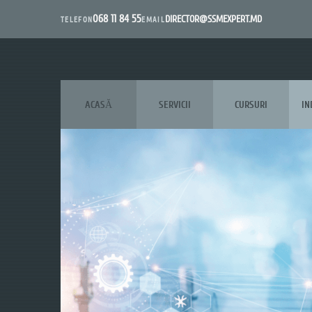
068 11 84 55
DIRECTOR@SSMEXPERT.MD
EMAIL
TELEFON
ACASĂ
SERVICII
CURSURI
IN