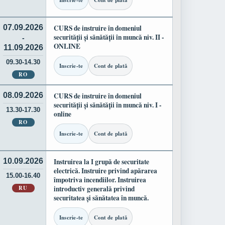
Inscrie-te
Cont de plată
07.09.2026
CURS de instruire în domeniul
securității și sănătății în muncă niv. II -
-
ONLINE
11.09.2026
09.30-14.30
Inscrie-te
Cont de plată
RO
08.09.2026
CURS de instruire în domeniul
securității și sănătății în muncă niv. I -
13.30-17.30
online
RO
Inscrie-te
Cont de plată
10.09.2026
Instruirea la I grupă de securitate
electrică. Instruire privind apărarea
15.00-16.40
împotriva incendiilor. Instruirea
RU
introductiv generală privind
securitatea și sănătatea în muncă.
Inscrie-te
Cont de plată