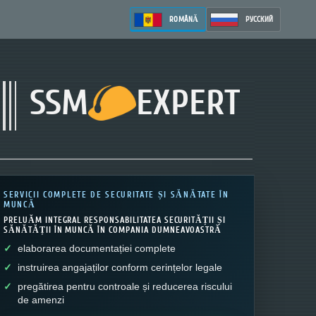
ROMÂNĂ
РУССКИЙ
SSM
EXPERT
SERVICII COMPLETE DE SECURITATE ȘI SĂNĂTATE ÎN
MUNCĂ
PRELUĂM INTEGRAL RESPONSABILITATEA SECURITĂȚII ȘI
SĂNĂTĂȚII ÎN MUNCĂ ÎN COMPANIA DUMNEAVOASTRĂ
elaborarea documentației complete
instruirea angajaților conform cerințelor legale
pregătirea pentru controale și reducerea riscului
de amenzi