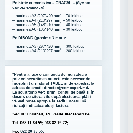
Pe hirtie autoadeziva – ORACAL – (бумага
самоклеящаяся):
– marimea A3 (297*420 mm) – 70 lei/buc.
– marimea A4 (210*297 mm) – 50 lei/buc.
– marimea A5 (148*210 mm) – 40 lei/buc.
– marimea A6 (105*148 mm) – 30 lei/buc.
Pe DIBOND (grosime 3 mm ):
– marimea A3 (297*420 mm) – 300 lei/buc.
– marimea A4 (210*297 mm) – 200 lei/buc.
*Pentru a face o comandă de indicatoare
privind securitatea muncii este necesar de
îndeplinit următorul
TABEL
și de expediat la
adresa de email:
director@ssmexpert.md
.
La scurt timp ve-ți primi contul de plată și în
decurs de cîteva zile după efectuarea plății
vă veți putea apropia la sediul nostru să
ridicați indicatoarele și factura.
Sediul: Chișinău, str. Vasile Alecsandri 84
Tel. 068 11 84 55; 068 82 15 72;
Fix.
022 20 33 55;