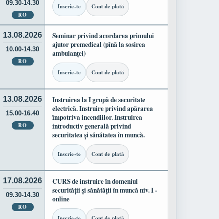
09.30-14.30
Inscrie-te
Cont de plată
RO
13.08.2026
Seminar privind acordarea primului
ajutor premedical (pînă la sosirea
10.00-14.30
ambulanței)
RO
Inscrie-te
Cont de plată
13.08.2026
Instruirea la I grupă de securitate
electrică. Instruire privind apărarea
15.00-16.40
împotriva incendiilor. Instruirea
RO
introductiv generală privind
securitatea și sănătatea în muncă.
Inscrie-te
Cont de plată
17.08.2026
CURS de instruire în domeniul
securității și sănătății în muncă niv. I -
09.30-14.30
online
RO
Inscrie-te
Cont de plată