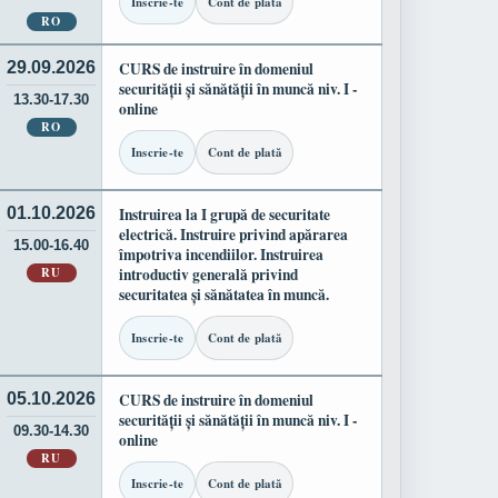
Inscrie-te
Cont de plată
RO
29.09.2026
CURS de instruire în domeniul
securității și sănătății în muncă niv. I -
13.30-17.30
online
RO
Inscrie-te
Cont de plată
01.10.2026
Instruirea la I grupă de securitate
electrică. Instruire privind apărarea
15.00-16.40
împotriva incendiilor. Instruirea
RU
introductiv generală privind
securitatea și sănătatea în muncă.
Inscrie-te
Cont de plată
05.10.2026
CURS de instruire în domeniul
securității și sănătății în muncă niv. I -
09.30-14.30
online
RU
Inscrie-te
Cont de plată