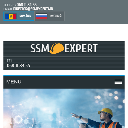
068 11 84 55
TELEFON
DIRECTOR@SSMEXPERT.MD
EMAIL
ROMÂNĂ
РУССКИЙ
SSM
EXPERT
TEL.
068 11 84 55
MENU