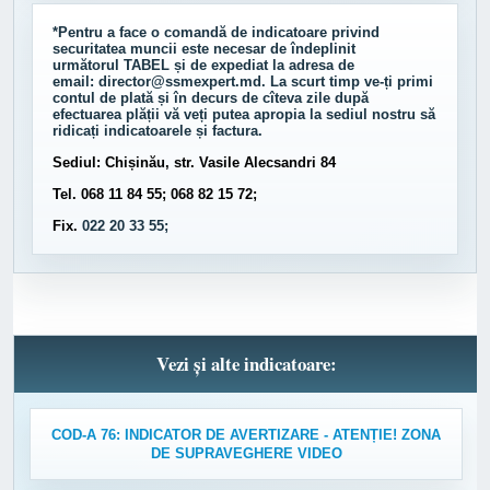
*Pentru a face o comandă de indicatoare privind
securitatea muncii este necesar de îndeplinit
următorul
TABEL
și de expediat la adresa de
email:
director@ssmexpert.md
. La scurt timp ve-ți primi
contul de plată și în decurs de cîteva zile după
efectuarea plății vă veți putea apropia la sediul nostru să
ridicați indicatoarele și factura.
Sediul: Chișinău, str. Vasile Alecsandri 84
Tel. 068 11 84 55; 068 82 15 72;
Fix.
022 20 33 55;
Vezi și alte indicatoare:
COD-A 76: INDICATOR DE AVERTIZARE - ATENȚIE! ZONA
DE SUPRAVEGHERE VIDEO