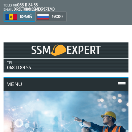
068 11 84 55
TELEFON
DIRECTOR@SSMEXPERT.MD
EMAIL
ROMÂNĂ
РУССКИЙ
SSM
EXPERT
TEL.
068 11 84 55
MENU