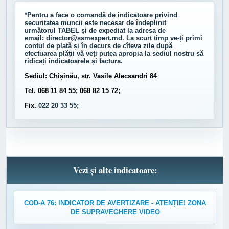
*Pentru a face o comandă de indicatoare privind
securitatea muncii este necesar de îndeplinit
următorul
TABEL
și de expediat la adresa de
email:
director@ssmexpert.md
. La scurt timp ve-ți primi
contul de plată și în decurs de cîteva zile după
efectuarea plății vă veți putea apropia la sediul nostru să
ridicați indicatoarele și factura.
Sediul: Chișinău, str. Vasile Alecsandri 84
Tel. 068 11 84 55; 068 82 15 72;
Fix.
022 20 33 55;
Vezi și alte indicatoare:
COD-A 76: INDICATOR DE AVERTIZARE - ATENȚIE! ZONA
DE SUPRAVEGHERE VIDEO