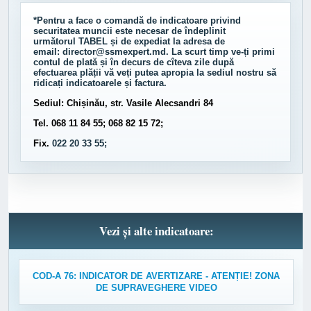
*Pentru a face o comandă de indicatoare privind
securitatea muncii este necesar de îndeplinit
următorul
TABEL
și de expediat la adresa de
email:
director@ssmexpert.md
. La scurt timp ve-ți primi
contul de plată și în decurs de cîteva zile după
efectuarea plății vă veți putea apropia la sediul nostru să
ridicați indicatoarele și factura.
Sediul: Chișinău, str. Vasile Alecsandri 84
Tel. 068 11 84 55; 068 82 15 72;
Fix.
022 20 33 55;
Vezi și alte indicatoare:
COD-A 76: INDICATOR DE AVERTIZARE - ATENȚIE! ZONA
DE SUPRAVEGHERE VIDEO