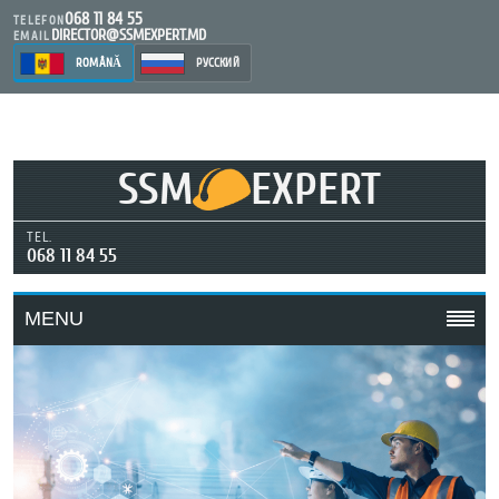
068 11 84 55
TELEFON
DIRECTOR@SSMEXPERT.MD
EMAIL
ROMÂNĂ
РУССКИЙ
SSM
EXPERT
TEL.
068 11 84 55
MENU