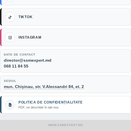
TikTok
TIKTOK
Instagram
INSTAGRAM
DATE DE CONTACT
Email:
director@ssmexpert.md
Telefon:
068 11 84 55
SEDIUL
mun. Chișinau, str. V.Alecsandri 84, et. 2
POLITICA DE CONFIDENȚIALITATE
PDF, se deschide în tab nou
WWW.SSMEXPERT.MD