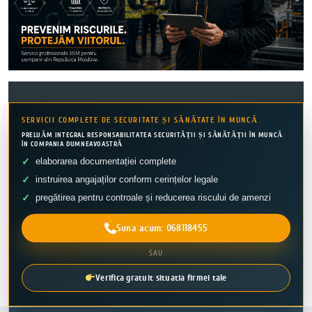
SERVICII COMPLETE DE SECURITATE ȘI SĂNĂTATE ÎN MUNCĂ
PRELUĂM INTEGRAL RESPONSABILITATEA SECURITĂȚII ȘI SĂNĂTĂȚII ÎN MUNCĂ
ÎN COMPANIA DUMNEAVOASTRĂ
elaborarea documentației complete
instruirea angajaților conform cerințelor legale
pregătirea pentru controale și reducerea riscului de amenzi
Suna acum: 068118455
SAU
Verifica gratuit situatia firmei tale