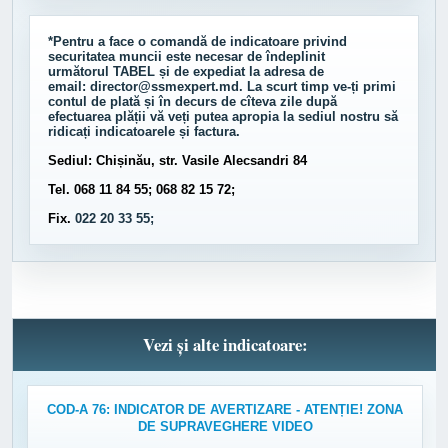
*Pentru a face o comandă de indicatoare privind
securitatea muncii este necesar de îndeplinit
următorul
TABEL
și de expediat la adresa de
email:
director@ssmexpert.md
. La scurt timp ve-ți primi
contul de plată și în decurs de cîteva zile după
efectuarea plății vă veți putea apropia la sediul nostru să
ridicați indicatoarele și factura.
Sediul: Chișinău, str. Vasile Alecsandri 84
Tel. 068 11 84 55; 068 82 15 72;
Fix.
022 20 33 55;
Vezi și alte indicatoare:
COD-A 76: INDICATOR DE AVERTIZARE - ATENȚIE! ZONA
DE SUPRAVEGHERE VIDEO