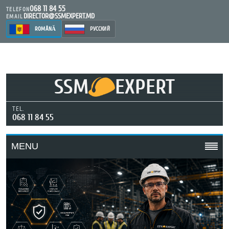
068 11 84 55
TELEFON
DIRECTOR@SSMEXPERT.MD
EMAIL
ROMÂNĂ
РУССКИЙ
SSM
EXPERT
TEL.
068 11 84 55
MENU