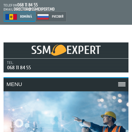
068 11 84 55
TELEFON
DIRECTOR@SSMEXPERT.MD
EMAIL
ROMÂNĂ
РУССКИЙ
SSM
EXPERT
TEL.
068 11 84 55
MENU