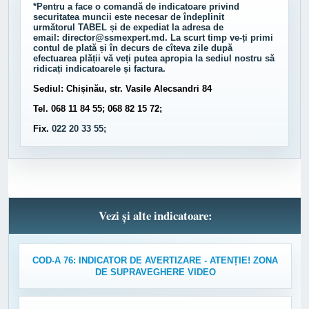
*Pentru a face o comandă de indicatoare privind
securitatea muncii este necesar de îndeplinit
următorul
TABEL
și de expediat la adresa de
email:
director@ssmexpert.md
. La scurt timp ve-ți primi
contul de plată și în decurs de cîteva zile după
efectuarea plății vă veți putea apropia la sediul nostru să
ridicați indicatoarele și factura.
Sediul: Chișinău, str. Vasile Alecsandri 84
Tel. 068 11 84 55; 068 82 15 72;
Fix.
022 20 33 55;
Vezi și alte indicatoare:
COD-A 76: INDICATOR DE AVERTIZARE - ATENȚIE! ZONA
DE SUPRAVEGHERE VIDEO