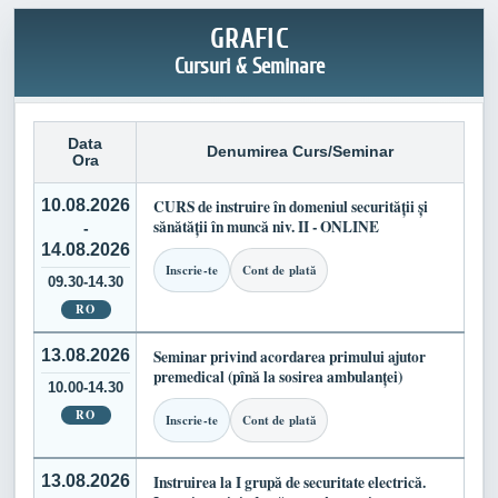
GRAFIC
Cursuri & Seminare
Data
Denumirea Curs/Seminar
Ora
10.08.2026
CURS de instruire în domeniul securității și
sănătății în muncă niv. II - ONLINE
-
14.08.2026
Inscrie-te
Cont de plată
09.30-14.30
RO
13.08.2026
Seminar privind acordarea primului ajutor
premedical (pînă la sosirea ambulanței)
10.00-14.30
RO
Inscrie-te
Cont de plată
13.08.2026
Instruirea la I grupă de securitate electrică.