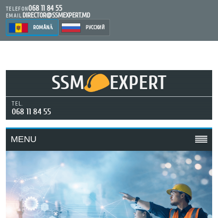
068 11 84 55
TELEFON
DIRECTOR@SSMEXPERT.MD
EMAIL
ROMÂNĂ
РУССКИЙ
SSM
EXPERT
TEL.
068 11 84 55
MENU