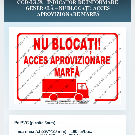
COD-IG 59: INDICATOR DE INFORMARE
GENERALĂ – NU BLOCAȚI! ACCES
APROVIZIONARE MARFĂ
Pe PVC (plastic 3mm) :
– marimea A3 (297*420 mm) – 100 lei/buc.