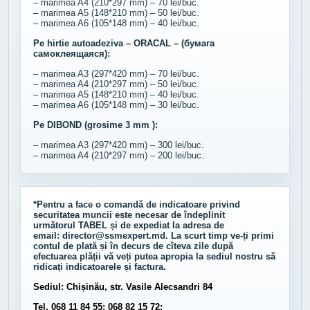
– marimea A4 (210*297 mm) – 70 lei/buc.
– marimea A5 (148*210 mm) – 50 lei/buc.
– marimea A6 (105*148 mm) – 40 lei/buc.
Pe hirtie autoadeziva – ORACAL – (бумага
самоклеящаяся):
– marimea A3 (297*420 mm) – 70 lei/buc.
– marimea A4 (210*297 mm) – 50 lei/buc.
– marimea A5 (148*210 mm) – 40 lei/buc.
– marimea A6 (105*148 mm) – 30 lei/buc.
Pe DIBOND (grosime 3 mm ):
– marimea A3 (297*420 mm) – 300 lei/buc.
– marimea A4 (210*297 mm) – 200 lei/buc.
*Pentru a face o comandă de indicatoare privind
securitatea muncii este necesar de îndeplinit
următorul
TABEL
și de expediat la adresa de
email:
director@ssmexpert.md
. La scurt timp ve-ți primi
contul de plată și în decurs de cîteva zile după
efectuarea plății vă veți putea apropia la sediul nostru să
ridicați indicatoarele și factura.
Sediul: Chișinău, str. Vasile Alecsandri 84
Tel. 068 11 84 55; 068 82 15 72;