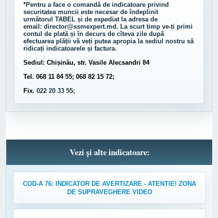
*Pentru a face o comandă de indicatoare privind
securitatea muncii este necesar de îndeplinit
următorul
TABEL
și de expediat la adresa de
email:
director@ssmexpert.md
. La scurt timp ve-ți primi
contul de plată și în decurs de cîteva zile după
efectuarea plății vă veți putea apropia la sediul nostru să
ridicați indicatoarele și factura.
Sediul: Chișinău, str. Vasile Alecsandri 84
Tel. 068 11 84 55; 068 82 15 72;
Fix.
022 20 33 55;
Vezi și alte indicatoare:
COD-A 76: INDICATOR DE AVERTIZARE - ATENȚIE! ZONA
DE SUPRAVEGHERE VIDEO