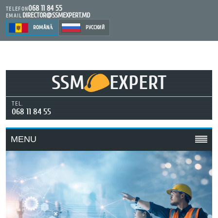
068 11 84 55
TELEFON
DIRECTOR@SSMEXPERT.MD
EMAIL
ROMÂNĂ
РУССКИЙ
SSM
EXPERT
TEL.
068 11 84 55
MENU