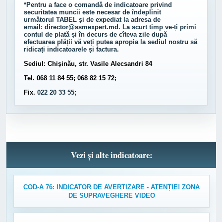
*Pentru a face o comandă de indicatoare privind
securitatea muncii este necesar de îndeplinit
următorul
TABEL
și de expediat la adresa de
email:
director@ssmexpert.md
. La scurt timp ve-ți primi
contul de plată și în decurs de cîteva zile după
efectuarea plății vă veți putea apropia la sediul nostru să
ridicați indicatoarele și factura.
Sediul: Chișinău, str. Vasile Alecsandri 84
Tel. 068 11 84 55; 068 82 15 72;
Fix.
022 20 33 55;
Vezi și alte indicatoare:
COD-A 76: INDICATOR DE AVERTIZARE - ATENȚIE! ZONA
DE SUPRAVEGHERE VIDEO