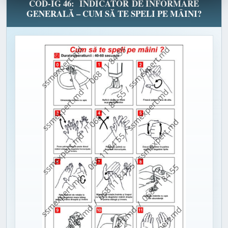
COD-IG 46: INDICATOR DE INFORMARE
GENERALĂ – CUM SĂ TE SPELI PE MÂINI?