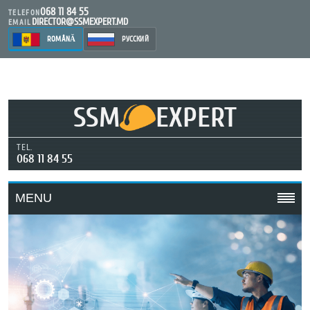
068 11 84 55
TELEFON
DIRECTOR@SSMEXPERT.MD
EMAIL
ROMÂNĂ
РУССКИЙ
SSM
EXPERT
TEL.
068 11 84 55
MENU