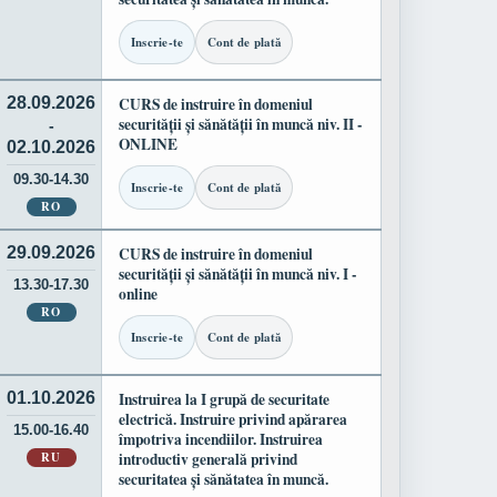
Inscrie-te
Cont de plată
28.09.2026
CURS de instruire în domeniul
securității și sănătății în muncă niv. II -
-
ONLINE
02.10.2026
09.30-14.30
Inscrie-te
Cont de plată
RO
29.09.2026
CURS de instruire în domeniul
securității și sănătății în muncă niv. I -
13.30-17.30
online
RO
Inscrie-te
Cont de plată
01.10.2026
Instruirea la I grupă de securitate
electrică. Instruire privind apărarea
15.00-16.40
împotriva incendiilor. Instruirea
RU
introductiv generală privind
securitatea și sănătatea în muncă.