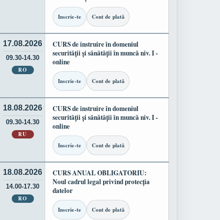
Inscrie-te
Cont de plată
17.08.2026
CURS de instruire în domeniul
securității și sănătății în muncă niv. I -
09.30-14.30
online
RO
Inscrie-te
Cont de plată
18.08.2026
CURS de instruire în domeniul
securității și sănătății în muncă niv. I -
09.30-14.30
online
RU
Inscrie-te
Cont de plată
18.08.2026
CURS ANUAL OBLIGATORIU:
Noul cadrul legal privind protecția
14.00-17.30
datelor
RO
Inscrie-te
Cont de plată