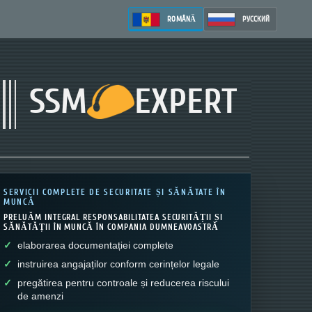
ROMÂNĂ
РУССКИЙ
SSM
EXPERT
SERVICII COMPLETE DE SECURITATE ȘI SĂNĂTATE ÎN
MUNCĂ
PRELUĂM INTEGRAL RESPONSABILITATEA SECURITĂȚII ȘI
SĂNĂTĂȚII ÎN MUNCĂ ÎN COMPANIA DUMNEAVOASTRĂ
elaborarea documentației complete
instruirea angajaților conform cerințelor legale
pregătirea pentru controale și reducerea riscului
de amenzi