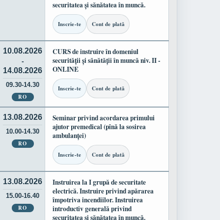
securitatea și sănătatea în muncă.
Inscrie-te
Cont de plată
10.08.2026
CURS de instruire în domeniul
securității și sănătății în muncă niv. II -
-
ONLINE
14.08.2026
09.30-14.30
Inscrie-te
Cont de plată
RO
13.08.2026
Seminar privind acordarea primului
ajutor premedical (pînă la sosirea
10.00-14.30
ambulanței)
RO
Inscrie-te
Cont de plată
13.08.2026
Instruirea la I grupă de securitate
electrică. Instruire privind apărarea
15.00-16.40
împotriva incendiilor. Instruirea
RO
introductiv generală privind
securitatea și sănătatea în muncă.