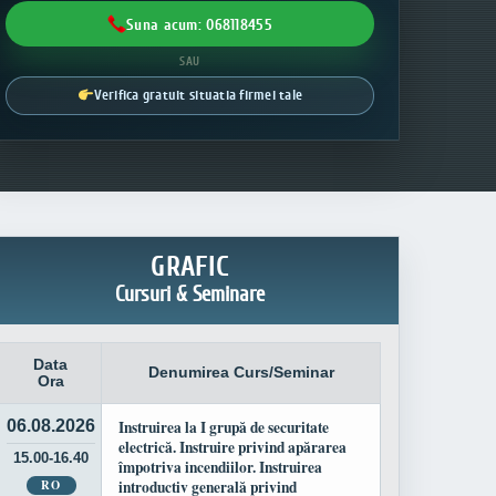
Suna acum: 068118455
SAU
Verifica gratuit situatia firmei tale
GRAFIC
Cursuri & Seminare
Data
Denumirea Curs/Seminar
Ora
06.08.2026
Instruirea la I grupă de securitate
electrică. Instruire privind apărarea
15.00-16.40
împotriva incendiilor. Instruirea
RO
introductiv generală privind