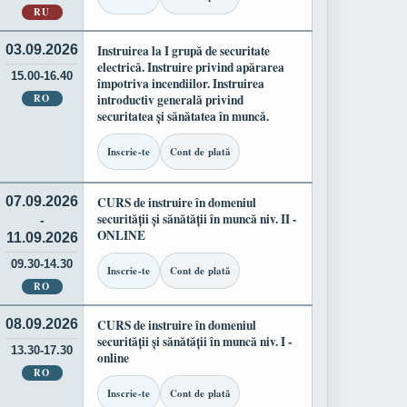
RU
03.09.2026
Instruirea la I grupă de securitate
electrică. Instruire privind apărarea
15.00-16.40
împotriva incendiilor. Instruirea
RO
introductiv generală privind
securitatea și sănătatea în muncă.
Inscrie-te
Cont de plată
07.09.2026
CURS de instruire în domeniul
securității și sănătății în muncă niv. II -
-
ONLINE
11.09.2026
09.30-14.30
Inscrie-te
Cont de plată
RO
08.09.2026
CURS de instruire în domeniul
securității și sănătății în muncă niv. I -
13.30-17.30
online
RO
Inscrie-te
Cont de plată