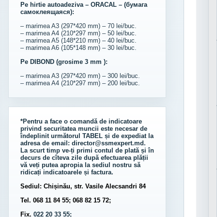
Pe hirtie autoadeziva – ORACAL – (бумага
самоклеящаяся):
– marimea A3 (297*420 mm) – 70 lei/buc.
– marimea A4 (210*297 mm) – 50 lei/buc.
– marimea A5 (148*210 mm) – 40 lei/buc.
– marimea A6 (105*148 mm) – 30 lei/buc.
Pe DIBOND (grosime 3 mm ):
– marimea A3 (297*420 mm) – 300 lei/buc.
– marimea A4 (210*297 mm) – 200 lei/buc.
*Pentru a face o comandă de indicatoare
privind securitatea muncii este necesar de
îndeplinit următorul
TABEL
și de expediat la
adresa de email:
director@ssmexpert.md
.
La scurt timp ve-ți primi contul de plată și în
decurs de cîteva zile după efectuarea plății
vă veți putea apropia la sediul nostru să
ridicați indicatoarele și factura.
Sediul: Chișinău, str. Vasile Alecsandri 84
Tel. 068 11 84 55; 068 82 15 72;
Fix.
022 20 33 55;