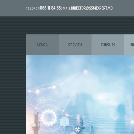
068 11 84 55
DIRECTOR@SSMEXPERT.MD
EMAIL
TELEFON
ACASĂ
SERVICII
CURSURI
IN