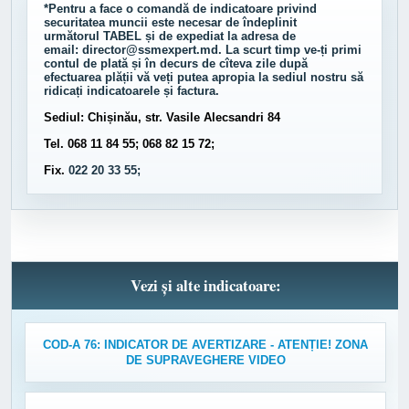
*Pentru a face o comandă de indicatoare privind
securitatea muncii este necesar de îndeplinit
următorul
TABEL
și de expediat la adresa de
email:
director@ssmexpert.md
. La scurt timp ve-ți primi
contul de plată și în decurs de cîteva zile după
efectuarea plății vă veți putea apropia la sediul nostru să
ridicați indicatoarele și factura.
Sediul: Chișinău, str. Vasile Alecsandri 84
Tel. 068 11 84 55; 068 82 15 72;
Fix.
022 20 33 55;
Vezi și alte indicatoare:
COD-A 76: INDICATOR DE AVERTIZARE - ATENȚIE! ZONA
DE SUPRAVEGHERE VIDEO