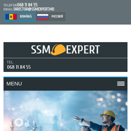
068 11 84 55
TELEFON
DIRECTOR@SSMEXPERT.MD
EMAIL
ROMÂNĂ
РУССКИЙ
SSM
EXPERT
TEL.
068 11 84 55
MENU