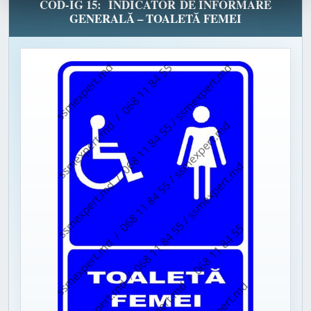
COD-IG 15: INDICATOR DE INFORMARE
GENERALĂ – TOALETĂ FEMEI