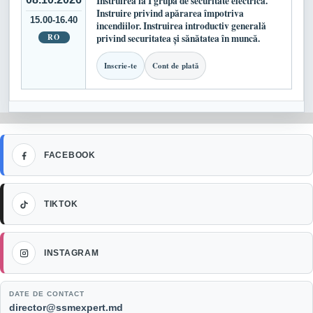
Instruirea la I grupă de securitate electrică.
Instruire privind apărarea împotriva
15.00-16.40
incendiilor. Instruirea introductiv generală
RO
privind securitatea și sănătatea în muncă.
Inscrie-te
Cont de plată
Facebook
FACEBOOK
TikTok
TIKTOK
Instagram
INSTAGRAM
DATE DE CONTACT
Email:
director@ssmexpert.md