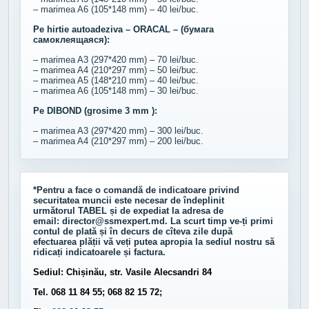
– marimea A6 (105*148 mm) – 40 lei/buc.
Pe hirtie autoadeziva – ORACAL – (бумага
самоклеящаяся):
– marimea A3 (297*420 mm) – 70 lei/buc.
– marimea A4 (210*297 mm) – 50 lei/buc.
– marimea A5 (148*210 mm) – 40 lei/buc.
– marimea A6 (105*148 mm) – 30 lei/buc.
Pe DIBOND (grosime 3 mm ):
– marimea A3 (297*420 mm) – 300 lei/buc.
– marimea A4 (210*297 mm) – 200 lei/buc.
*Pentru a face o comandă de indicatoare privind
securitatea muncii este necesar de îndeplinit
următorul
TABEL
și de expediat la adresa de
email:
director@ssmexpert.md
. La scurt timp ve-ți primi
contul de plată și în decurs de cîteva zile după
efectuarea plății vă veți putea apropia la sediul nostru să
ridicați indicatoarele și factura.
Sediul: Chișinău, str. Vasile Alecsandri 84
Tel. 068 11 84 55; 068 82 15 72;