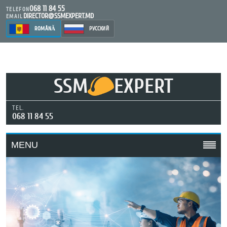
068 11 84 55
TELEFON
DIRECTOR@SSMEXPERT.MD
EMAIL
ROMÂNĂ
РУССКИЙ
SSM
EXPERT
TEL.
068 11 84 55
MENU