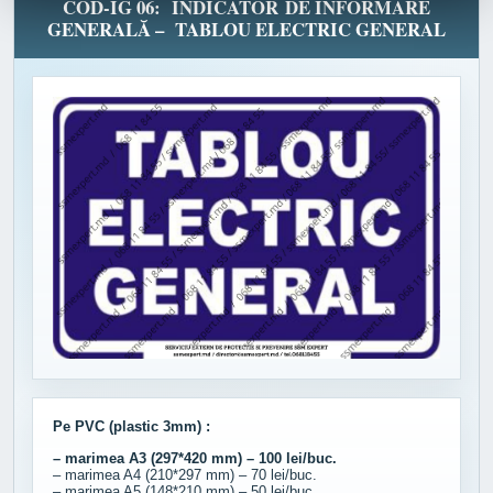
COD-IG 06: INDICATOR DE INFORMARE
GENERALĂ – TABLOU ELECTRIC GENERAL
Pe PVC (plastic 3mm) :
– marimea A3 (297*420 mm) – 100 lei/buc.
– marimea A4 (210*297 mm) – 70 lei/buc.
– marimea A5 (148*210 mm) – 50 lei/buc.