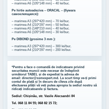
– marimea A6 (105*148 mm) – 40 lei/buc.
Pe hirtie autoadeziva – ORACAL – (бумага
самоклеящаяся):
– marimea A3 (297*420 mm) – 70 lei/buc.
– marimea A4 (210*297 mm) – 50 lei/buc.
– marimea A5 (148*210 mm) – 40 lei/buc.
– marimea A6 (105*148 mm) – 30 lei/buc.
Pe DIBOND (grosime 3 mm ):
– marimea A3 (297*420 mm) – 300 lei/buc.
– marimea A4 (210*297 mm) – 200 lei/buc.
*Pentru a face o comandă de indicatoare privind
securitatea muncii este necesar de îndeplinit
următorul
TABEL
și de expediat la adresa de
email:
director@ssmexpert.md
. La scurt timp ve-ți primi
contul de plată și în decurs de cîteva zile după
efectuarea plății vă veți putea apropia la sediul nostru să
ridicați indicatoarele și factura.
Sediul: Chișinău, str. Vasile Alecsandri 84
Tel. 068 11 84 55; 068 82 15 72;