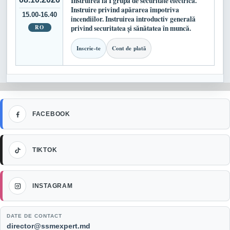
Instruirea la I grupă de securitate electrică.
Instruire privind apărarea împotriva
15.00-16.40
incendiilor. Instruirea introductiv generală
RO
privind securitatea și sănătatea în muncă.
Inscrie-te
Cont de plată
Facebook
FACEBOOK
TikTok
TIKTOK
Instagram
INSTAGRAM
DATE DE CONTACT
Email:
director@ssmexpert.md