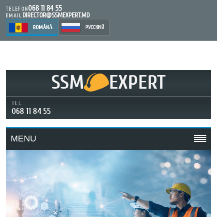
068 11 84 55
TELEFON
DIRECTOR@SSMEXPERT.MD
EMAIL
ROMÂNĂ
РУССКИЙ
SSM
EXPERT
TEL.
068 11 84 55
MENU