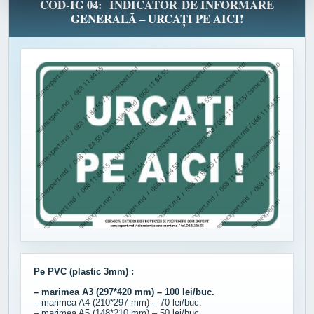
COD-IG 04: INDICATOR DE INFORMARE
GENERALĂ – URCAȚI PE AICI!
Pe PVC (plastic 3mm) :
– marimea A3 (297*420 mm) – 100 lei/buc.
– marimea A4 (210*297 mm) – 70 lei/buc.
– marimea A5 (148*210 mm) – 50 lei/buc.