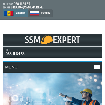
068 11 84 55
TELEFON
DIRECTOR@SSMEXPERT.MD
EMAIL
ROMÂNĂ
РУССКИЙ
SSM
EXPERT
TEL.
068 11 84 55
MENU