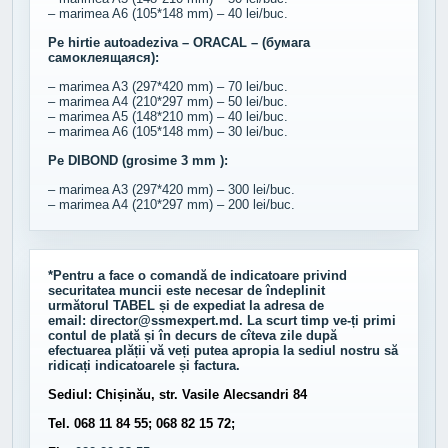
– marimea A6 (105*148 mm) – 40 lei/buc.
Pe hirtie autoadeziva – ORACAL – (бумага
самоклеящаяся):
– marimea A3 (297*420 mm) – 70 lei/buc.
– marimea A4 (210*297 mm) – 50 lei/buc.
– marimea A5 (148*210 mm) – 40 lei/buc.
– marimea A6 (105*148 mm) – 30 lei/buc.
Pe DIBOND (grosime 3 mm ):
– marimea A3 (297*420 mm) – 300 lei/buc.
– marimea A4 (210*297 mm) – 200 lei/buc.
*Pentru a face o comandă de indicatoare privind
securitatea muncii este necesar de îndeplinit
următorul
TABEL
și de expediat la adresa de
email:
director@ssmexpert.md
. La scurt timp ve-ți primi
contul de plată și în decurs de cîteva zile după
efectuarea plății vă veți putea apropia la sediul nostru să
ridicați indicatoarele și factura.
Sediul: Chișinău, str. Vasile Alecsandri 84
Tel. 068 11 84 55; 068 82 15 72;