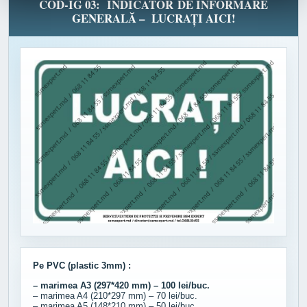
COD-IG 03: INDICATOR DE INFORMARE
GENERALĂ – LUCRAȚI AICI!
Pe PVC (plastic 3mm) :
– marimea A3 (297*420 mm) – 100 lei/buc.
– marimea A4 (210*297 mm) – 70 lei/buc.
– marimea A5 (148*210 mm) – 50 lei/buc.