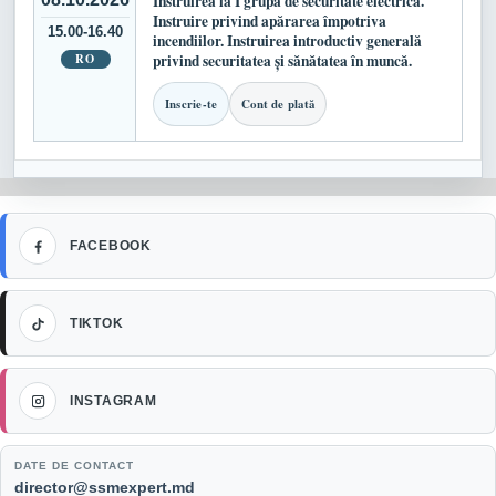
Instruirea la I grupă de securitate electrică.
Instruire privind apărarea împotriva
15.00-16.40
incendiilor. Instruirea introductiv generală
RO
privind securitatea și sănătatea în muncă.
Inscrie-te
Cont de plată
Facebook
FACEBOOK
TikTok
TIKTOK
Instagram
INSTAGRAM
DATE DE CONTACT
Email:
director@ssmexpert.md