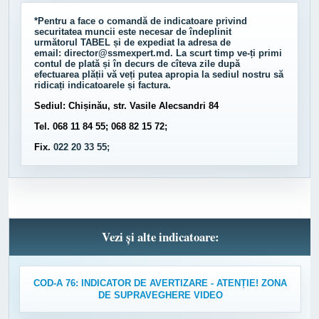
*Pentru a face o comandă de indicatoare privind
securitatea muncii este necesar de îndeplinit
următorul
TABEL
și de expediat la adresa de
email:
director@ssmexpert.md
. La scurt timp ve-ți primi
contul de plată și în decurs de cîteva zile după
efectuarea plății vă veți putea apropia la sediul nostru să
ridicați indicatoarele și factura.
Sediul: Chișinău, str. Vasile Alecsandri 84
Tel. 068 11 84 55; 068 82 15 72;
Fix.
022 20 33 55;
Vezi și alte indicatoare:
COD-A 76: INDICATOR DE AVERTIZARE - ATENȚIE! ZONA
DE SUPRAVEGHERE VIDEO