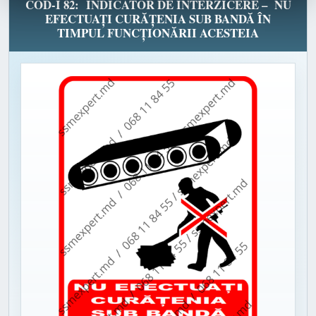
COD-I 82: INDICATOR DE INTERZICERE – NU
EFECTUAȚI CURĂȚENIA SUB BANDĂ ÎN
TIMPUL FUNCȚIONĂRII ACESTEIA