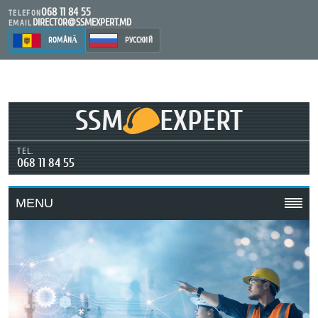
068 11 84 55
TELEFON
DIRECTOR@SSMEXPERT.MD
EMAIL
ROMÂNĂ
РУССКИЙ
SSM
EXPERT
TEL.
068 11 84 55
MENU