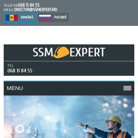
068 11 84 55
TELEFON
DIRECTOR@SSMEXPERT.MD
EMAIL
ROMÂNĂ
РУССКИЙ
SSM
EXPERT
TEL.
068 11 84 55
MENU