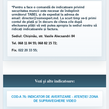
*Pentru a face o comandă de indicatoare privind
securitatea muncii este necesar de îndeplinit
următorul
TABEL
și de expediat la adresa de
email:
director@ssmexpert.md
. La scurt timp ve-ți primi
contul de plată și în decurs de cîteva zile după
efectuarea plății vă veți putea apropia la sediul nostru să
ridicați indicatoarele și factura.
Sediul: Chișinău, str. Vasile Alecsandri 84
Tel. 068 11 84 55; 068 82 15 72;
Fix.
022 20 33 55;
Vezi și alte indicatoare:
COD-A 76: INDICATOR DE AVERTIZARE - ATENȚIE! ZONA
DE SUPRAVEGHERE VIDEO