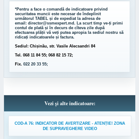
*Pentru a face o comandă de indicatoare privind
securitatea muncii este necesar de îndeplinit
următorul
TABEL
și de expediat la adresa de
email:
director@ssmexpert.md
. La scurt timp ve-ți primi
contul de plată și în decurs de cîteva zile după
efectuarea plății vă veți putea apropia la sediul nostru să
ridicați indicatoarele și factura.
Sediul: Chișinău, str. Vasile Alecsandri 84
Tel. 068 11 84 55; 068 82 15 72;
Fix.
022 20 33 55;
Vezi și alte indicatoare:
COD-A 76: INDICATOR DE AVERTIZARE - ATENȚIE! ZONA
DE SUPRAVEGHERE VIDEO