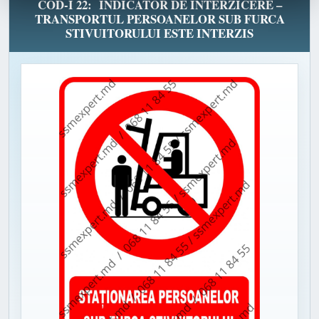
COD-I 22: INDICATOR DE INTERZICERE –
TRANSPORTUL PERSOANELOR SUB FURCA
STIVUITORULUI ESTE INTERZIS