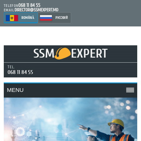
068 11 84 55
TELEFON
DIRECTOR@SSMEXPERT.MD
EMAIL
ROMÂNĂ
РУССКИЙ
SSM
EXPERT
TEL.
068 11 84 55
MENU