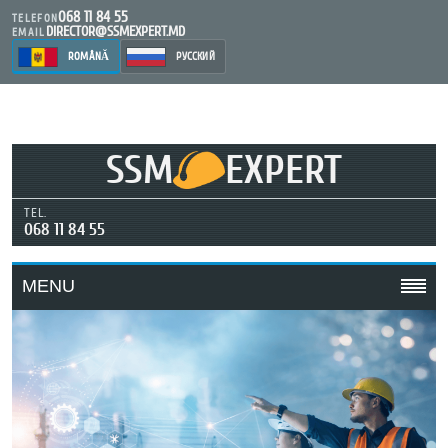
068 11 84 55
TELEFON
DIRECTOR@SSMEXPERT.MD
EMAIL
ROMÂNĂ
РУССКИЙ
SSM
EXPERT
TEL.
068 11 84 55
MENU