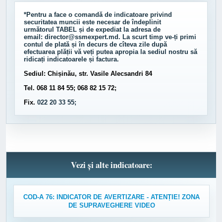
*Pentru a face o comandă de indicatoare privind
securitatea muncii este necesar de îndeplinit
următorul
TABEL
și de expediat la adresa de
email:
director@ssmexpert.md
. La scurt timp ve-ți primi
contul de plată și în decurs de cîteva zile după
efectuarea plății vă veți putea apropia la sediul nostru să
ridicați indicatoarele și factura.
Sediul: Chișinău, str. Vasile Alecsandri 84
Tel. 068 11 84 55; 068 82 15 72;
Fix.
022 20 33 55;
Vezi și alte indicatoare:
COD-A 76: INDICATOR DE AVERTIZARE - ATENȚIE! ZONA
DE SUPRAVEGHERE VIDEO