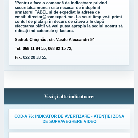
*Pentru a face o comandă de indicatoare privind
securitatea muncii este necesar de îndeplinit
următorul
TABEL
și de expediat la adresa de
email:
director@ssmexpert.md
. La scurt timp ve-ți primi
contul de plată și în decurs de cîteva zile după
efectuarea plății vă veți putea apropia la sediul nostru să
ridicați indicatoarele și factura.
Sediul: Chișinău, str. Vasile Alecsandri 84
Tel. 068 11 84 55; 068 82 15 72;
Fix.
022 20 33 55;
Vezi și alte indicatoare:
COD-A 76: INDICATOR DE AVERTIZARE - ATENȚIE! ZONA
DE SUPRAVEGHERE VIDEO