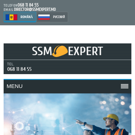
068 11 84 55
TELEFON
DIRECTOR@SSMEXPERT.MD
EMAIL
ROMÂNĂ
РУССКИЙ
SSM
EXPERT
TEL.
068 11 84 55
MENU