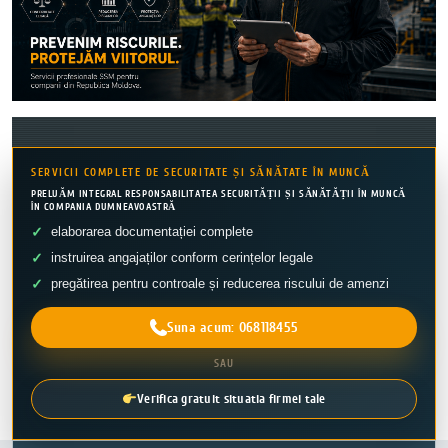
SERVICII COMPLETE DE SECURITATE ȘI SĂNĂTATE ÎN MUNCĂ
PRELUĂM INTEGRAL RESPONSABILITATEA SECURITĂȚII ȘI SĂNĂTĂȚII ÎN MUNCĂ
ÎN COMPANIA DUMNEAVOASTRĂ
elaborarea documentației complete
instruirea angajaților conform cerințelor legale
pregătirea pentru controale și reducerea riscului de amenzi
Suna acum: 068118455
SAU
Verifica gratuit situatia firmei tale