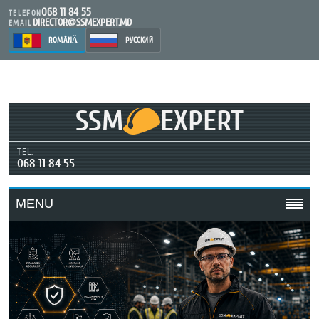
068 11 84 55
TELEFON
DIRECTOR@SSMEXPERT.MD
EMAIL
ROMÂNĂ
РУССКИЙ
SSM
EXPERT
TEL.
068 11 84 55
MENU