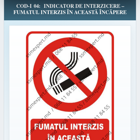
COD-I 04: INDICATOR DE INTERZICERE –
FUMATUL INTERZIS ÎN ACEASTĂ ÎNCĂPERE