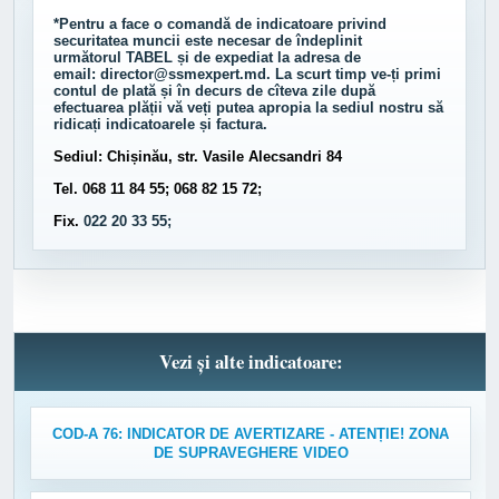
*Pentru a face o comandă de indicatoare privind
securitatea muncii este necesar de îndeplinit
următorul
TABEL
și de expediat la adresa de
email:
director@ssmexpert.md
. La scurt timp ve-ți primi
contul de plată și în decurs de cîteva zile după
efectuarea plății vă veți putea apropia la sediul nostru să
ridicați indicatoarele și factura.
Sediul: Chișinău, str. Vasile Alecsandri 84
Tel. 068 11 84 55; 068 82 15 72;
Fix.
022 20 33 55;
Vezi și alte indicatoare:
COD-A 76: INDICATOR DE AVERTIZARE - ATENȚIE! ZONA
DE SUPRAVEGHERE VIDEO