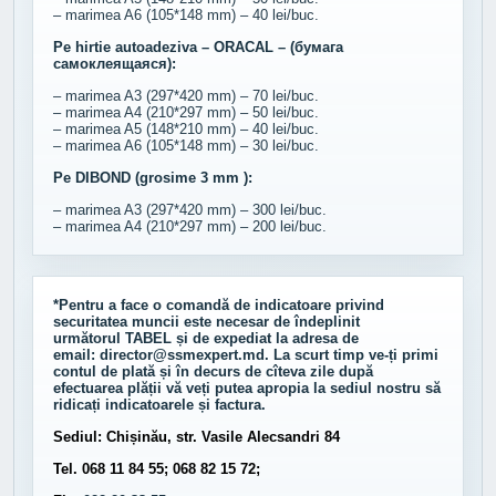
– marimea A6 (105*148 mm) – 40 lei/buc.
Pe hirtie autoadeziva – ORACAL – (бумага
самоклеящаяся):
– marimea A3 (297*420 mm) – 70 lei/buc.
– marimea A4 (210*297 mm) – 50 lei/buc.
– marimea A5 (148*210 mm) – 40 lei/buc.
– marimea A6 (105*148 mm) – 30 lei/buc.
Pe DIBOND (grosime 3 mm ):
– marimea A3 (297*420 mm) – 300 lei/buc.
– marimea A4 (210*297 mm) – 200 lei/buc.
*Pentru a face o comandă de indicatoare privind
securitatea muncii este necesar de îndeplinit
următorul
TABEL
și de expediat la adresa de
email:
director@ssmexpert.md
. La scurt timp ve-ți primi
contul de plată și în decurs de cîteva zile după
efectuarea plății vă veți putea apropia la sediul nostru să
ridicați indicatoarele și factura.
Sediul: Chișinău, str. Vasile Alecsandri 84
Tel. 068 11 84 55; 068 82 15 72;