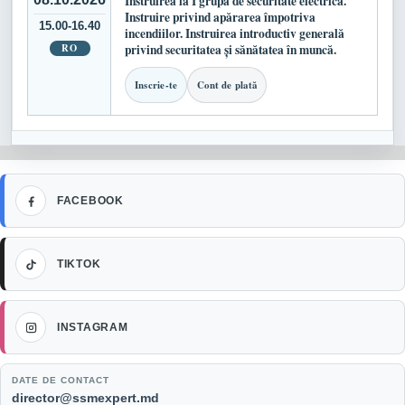
Instruirea la I grupă de securitate electrică.
Instruire privind apărarea împotriva
15.00-16.40
incendiilor. Instruirea introductiv generală
RO
privind securitatea și sănătatea în muncă.
Inscrie-te
Cont de plată
Facebook
FACEBOOK
TikTok
TIKTOK
Instagram
INSTAGRAM
DATE DE CONTACT
Email:
director@ssmexpert.md