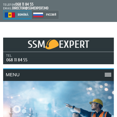
068 11 84 55
TELEFON
DIRECTOR@SSMEXPERT.MD
EMAIL
ROMÂNĂ
РУССКИЙ
SSM
EXPERT
TEL.
068 11 84 55
MENU