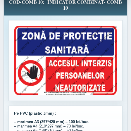
COD-COMB 10: INDICATOR COMBINAT- COMB
10
Pe PVC (plastic 3mm) :
– marimea A3 (297*420 mm) – 100 lei/buc.
– marimea A4 (210*297 mm) – 70 lei/buc.
– marimea A5 (148*210 mm) – 50 lei/buc.