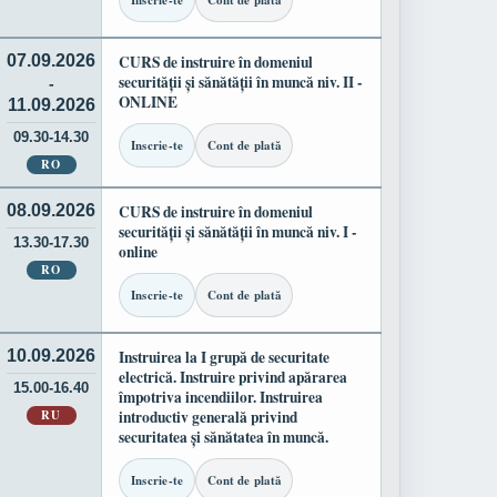
Inscrie-te
Cont de plată
07.09.2026
CURS de instruire în domeniul
securității și sănătății în muncă niv. II -
-
ONLINE
11.09.2026
09.30-14.30
Inscrie-te
Cont de plată
RO
08.09.2026
CURS de instruire în domeniul
securității și sănătății în muncă niv. I -
13.30-17.30
online
RO
Inscrie-te
Cont de plată
10.09.2026
Instruirea la I grupă de securitate
electrică. Instruire privind apărarea
15.00-16.40
împotriva incendiilor. Instruirea
RU
introductiv generală privind
securitatea și sănătatea în muncă.
Inscrie-te
Cont de plată