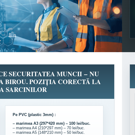
ICE SECURITATEA MUNCII – NU
A BIROU. POZIȚIA CORECTĂ LA
A SARCINILOR
Pe PVC (plastic 3mm) :
– marimea A3 (297*420 mm) – 100 lei/buc.
– marimea A4 (210*297 mm) – 70 lei/buc.
– marimea A5 (148*210 mm) – 50 lei/buc.