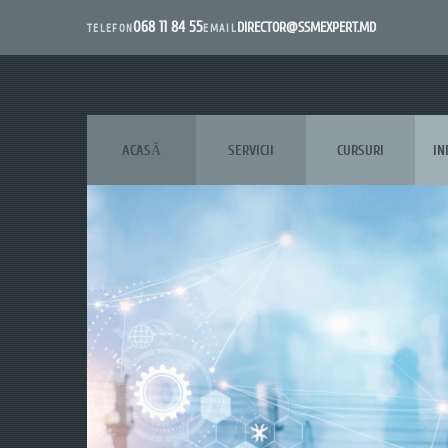
068 11 84 55
DIRECTOR@SSMEXPERT.MD
EMAIL
TELEFON
ACASĂ
SERVICII
CURSURI
IN