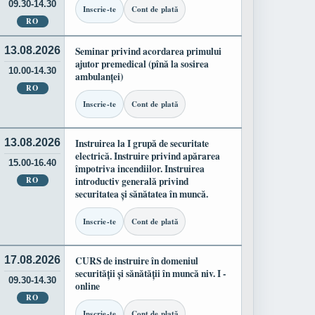
09.30-14.30
Inscrie-te
Cont de plată
RO
13.08.2026
Seminar privind acordarea primului
ajutor premedical (pînă la sosirea
10.00-14.30
ambulanței)
RO
Inscrie-te
Cont de plată
13.08.2026
Instruirea la I grupă de securitate
electrică. Instruire privind apărarea
15.00-16.40
împotriva incendiilor. Instruirea
RO
introductiv generală privind
securitatea și sănătatea în muncă.
Inscrie-te
Cont de plată
17.08.2026
CURS de instruire în domeniul
securității și sănătății în muncă niv. I -
09.30-14.30
online
RO
Inscrie-te
Cont de plată