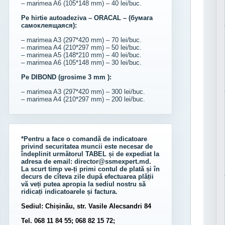
– marimea A6 (105*148 mm) – 40 lei/buc.
Pe hirtie autoadeziva – ORACAL – (бумага
самоклеящаяся):
– marimea A3 (297*420 mm) – 70 lei/buc.
– marimea A4 (210*297 mm) – 50 lei/buc.
– marimea A5 (148*210 mm) – 40 lei/buc.
– marimea A6 (105*148 mm) – 30 lei/buc.
Pe DIBOND (grosime 3 mm ):
– marimea A3 (297*420 mm) – 300 lei/buc.
– marimea A4 (210*297 mm) – 200 lei/buc.
*Pentru a face o comandă de indicatoare
privind securitatea muncii este necesar de
îndeplinit următorul
TABEL
și de expediat la
adresa de email:
director@ssmexpert.md
.
La scurt timp ve-ți primi contul de plată și în
decurs de cîteva zile după efectuarea plății
vă veți putea apropia la sediul nostru să
ridicați indicatoarele și factura.
Sediul: Chișinău, str. Vasile Alecsandri 84
Tel. 068 11 84 55; 068 82 15 72;