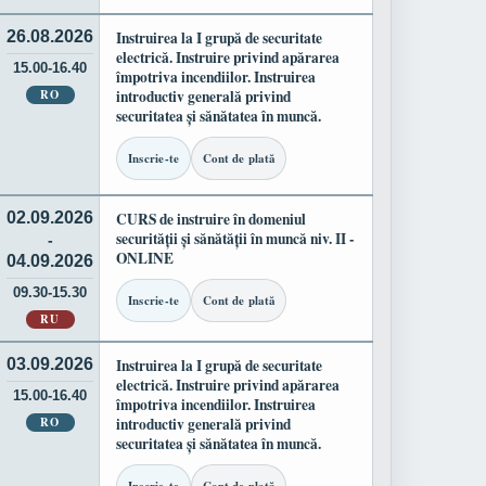
26.08.2026
Instruirea la I grupă de securitate
electrică. Instruire privind apărarea
15.00-16.40
împotriva incendiilor. Instruirea
RO
introductiv generală privind
securitatea și sănătatea în muncă.
Inscrie-te
Cont de plată
02.09.2026
CURS de instruire în domeniul
securității și sănătății în muncă niv. II -
-
ONLINE
04.09.2026
09.30-15.30
Inscrie-te
Cont de plată
RU
03.09.2026
Instruirea la I grupă de securitate
electrică. Instruire privind apărarea
15.00-16.40
împotriva incendiilor. Instruirea
RO
introductiv generală privind
securitatea și sănătatea în muncă.