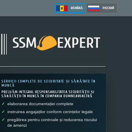
ROMÂNĂ
РУССКИЙ
SSM
EXPERT
SERVICII COMPLETE DE SECURITATE ȘI SĂNĂTATE ÎN
MUNCĂ
PRELUĂM INTEGRAL RESPONSABILITATEA SECURITĂȚII ȘI
SĂNĂTĂȚII ÎN MUNCĂ ÎN COMPANIA DUMNEAVOASTRĂ
elaborarea documentației complete
instruirea angajaților conform cerințelor legale
pregătirea pentru controale și reducerea riscului
de amenzi