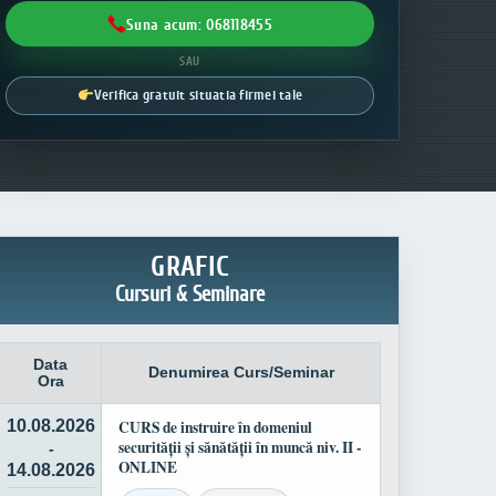
Suna acum: 068118455
SAU
Verifica gratuit situatia firmei tale
GRAFIC
Cursuri & Seminare
Data
Denumirea Curs/Seminar
Ora
10.08.2026
CURS de instruire în domeniul
securității și sănătății în muncă niv. II -
-
ONLINE
14.08.2026