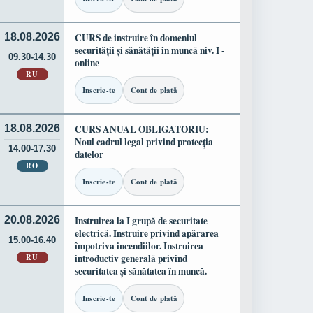
18.08.2026
CURS de instruire în domeniul
securității și sănătății în muncă niv. I -
09.30-14.30
online
RU
Inscrie-te
Cont de plată
18.08.2026
CURS ANUAL OBLIGATORIU:
Noul cadrul legal privind protecția
14.00-17.30
datelor
RO
Inscrie-te
Cont de plată
20.08.2026
Instruirea la I grupă de securitate
electrică. Instruire privind apărarea
15.00-16.40
împotriva incendiilor. Instruirea
RU
introductiv generală privind
securitatea și sănătatea în muncă.
Inscrie-te
Cont de plată