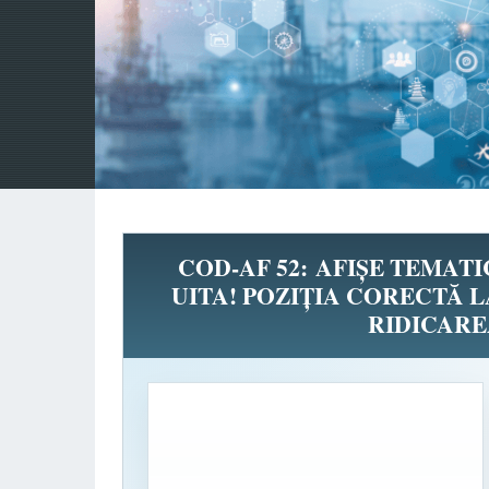
COD-AF 52: AFIȘE TEMAT
UITA! POZIȚIA CORECTĂ L
RIDICARE