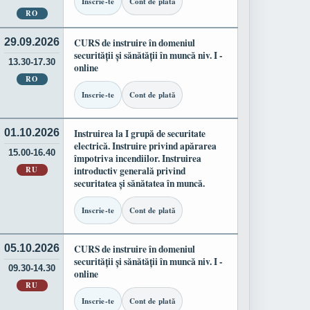
Inscrie-te
Cont de plată
RO
29.09.2026
CURS de instruire în domeniul
securității și sănătății în muncă niv. I -
13.30-17.30
online
RO
Inscrie-te
Cont de plată
01.10.2026
Instruirea la I grupă de securitate
electrică. Instruire privind apărarea
15.00-16.40
împotriva incendiilor. Instruirea
RU
introductiv generală privind
securitatea și sănătatea în muncă.
Inscrie-te
Cont de plată
05.10.2026
CURS de instruire în domeniul
securității și sănătății în muncă niv. I -
09.30-14.30
online
RU
Inscrie-te
Cont de plată