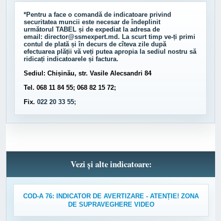
*Pentru a face o comandă de indicatoare privind
securitatea muncii este necesar de îndeplinit
următorul
TABEL
și de expediat la adresa de
email:
director@ssmexpert.md
. La scurt timp ve-ți primi
contul de plată și în decurs de cîteva zile după
efectuarea plății vă veți putea apropia la sediul nostru să
ridicați indicatoarele și factura.
Sediul: Chișinău, str. Vasile Alecsandri 84
Tel. 068 11 84 55; 068 82 15 72;
Fix.
022 20 33 55;
Vezi și alte indicatoare:
COD-A 76: INDICATOR DE AVERTIZARE - ATENȚIE! ZONA
DE SUPRAVEGHERE VIDEO