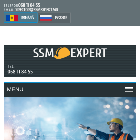
068 11 84 55
TELEFON
DIRECTOR@SSMEXPERT.MD
EMAIL
ROMÂNĂ
РУССКИЙ
SSM
EXPERT
TEL.
068 11 84 55
MENU