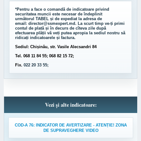
*Pentru a face o comandă de indicatoare privind
securitatea muncii este necesar de îndeplinit
următorul
TABEL
și de expediat la adresa de
email:
director@ssmexpert.md
. La scurt timp ve-ți primi
contul de plată și în decurs de cîteva zile după
efectuarea plății vă veți putea apropia la sediul nostru să
ridicați indicatoarele și factura.
Sediul: Chișinău, str. Vasile Alecsandri 84
Tel. 068 11 84 55; 068 82 15 72;
Fix.
022 20 33 55;
Vezi și alte indicatoare:
COD-A 76: INDICATOR DE AVERTIZARE - ATENȚIE! ZONA
DE SUPRAVEGHERE VIDEO