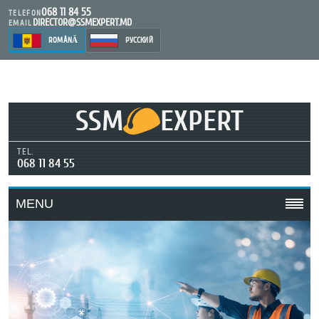
068 11 84 55
TELEFON
DIRECTOR@SSMEXPERT.MD
EMAIL
ROMÂNĂ
РУССКИЙ
SSM
EXPERT
TEL.
068 11 84 55
MENU