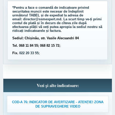
*Pentru a face o comandă de indicatoare privind
securitatea muncii este necesar de îndeplinit
următorul
TABEL
și de expediat la adresa de
email:
director@ssmexpert.md
. La scurt timp ve-ți primi
contul de plată și în decurs de cîteva zile după
efectuarea plății vă veți putea apropia la sediul nostru să
ridicați indicatoarele și factura.
Sediul: Chișinău, str. Vasile Alecsandri 84
Tel. 068 11 84 55; 068 82 15 72;
Fix.
022 20 33 55;
Vezi și alte indicatoare:
COD-A 76: INDICATOR DE AVERTIZARE - ATENȚIE! ZONA
DE SUPRAVEGHERE VIDEO