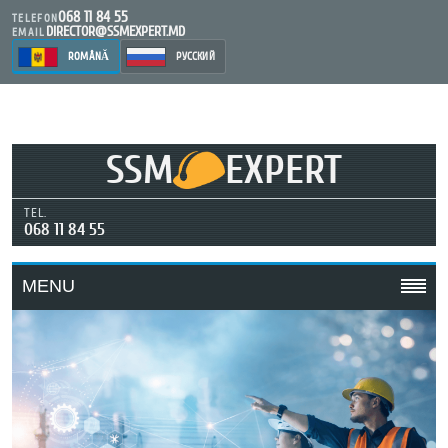
068 11 84 55
TELEFON
DIRECTOR@SSMEXPERT.MD
EMAIL
ROMÂNĂ
РУССКИЙ
SSM
EXPERT
TEL.
068 11 84 55
MENU