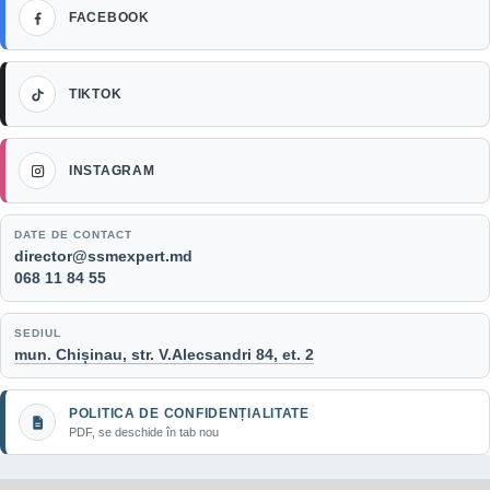
Facebook
FACEBOOK
TikTok
TIKTOK
Instagram
INSTAGRAM
DATE DE CONTACT
Email:
director@ssmexpert.md
Telefon:
068 11 84 55
SEDIUL
mun. Chișinau, str. V.Alecsandri 84, et. 2
POLITICA DE CONFIDENȚIALITATE
PDF, se deschide în tab nou