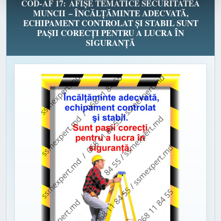
COD-AF 17: AFIȘE TEMATICE SECURITATEA
MUNCII – ÎNCĂLȚĂMINTE ADECVATĂ,
ECHIPAMENT CONTROLAT ȘI STABIL SUNT
PAȘII CORECȚI PENTRU A LUCRA ÎN
SIGURANȚĂ