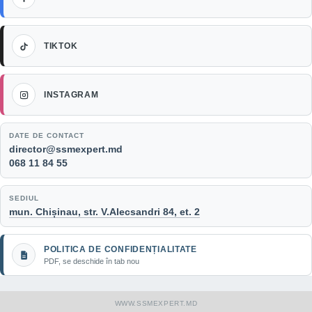
TikTok
TIKTOK
Instagram
INSTAGRAM
DATE DE CONTACT
Email:
director@ssmexpert.md
Telefon:
068 11 84 55
SEDIUL
mun. Chișinau, str. V.Alecsandri 84, et. 2
POLITICA DE CONFIDENȚIALITATE
PDF, se deschide în tab nou
WWW.SSMEXPERT.MD