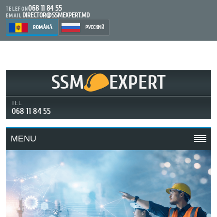
068 11 84 55
TELEFON
DIRECTOR@SSMEXPERT.MD
EMAIL
ROMÂNĂ
РУССКИЙ
SSM
EXPERT
TEL.
068 11 84 55
MENU