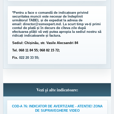
*Pentru a face o comandă de indicatoare privind
securitatea muncii este necesar de îndeplinit
următorul
TABEL
și de expediat la adresa de
email:
director@ssmexpert.md
. La scurt timp ve-ți primi
contul de plată și în decurs de cîteva zile după
efectuarea plății vă veți putea apropia la sediul nostru să
ridicați indicatoarele și factura.
Sediul: Chișinău, str. Vasile Alecsandri 84
Tel. 068 11 84 55; 068 82 15 72;
Fix.
022 20 33 55;
Vezi și alte indicatoare:
COD-A 76: INDICATOR DE AVERTIZARE - ATENȚIE! ZONA
DE SUPRAVEGHERE VIDEO