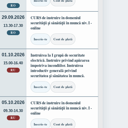
Inscrie-te
Cont de plată
RO
29.09.2026
CURS de instruire în domeniul
securității și sănătății în muncă niv. I -
13.30-17.30
online
RO
Inscrie-te
Cont de plată
01.10.2026
Instruirea la I grupă de securitate
electrică. Instruire privind apărarea
15.00-16.40
împotriva incendiilor. Instruirea
RU
introductiv generală privind
securitatea și sănătatea în muncă.
Inscrie-te
Cont de plată
05.10.2026
CURS de instruire în domeniul
securității și sănătății în muncă niv. I -
09.30-14.30
online
RU
Inscrie-te
Cont de plată