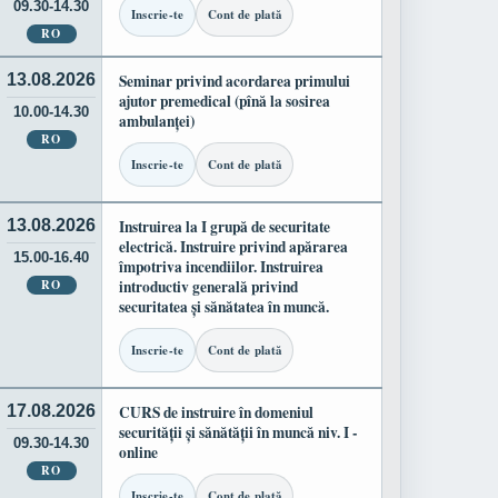
09.30-14.30
Inscrie-te
Cont de plată
RO
13.08.2026
Seminar privind acordarea primului
ajutor premedical (pînă la sosirea
10.00-14.30
ambulanței)
RO
Inscrie-te
Cont de plată
13.08.2026
Instruirea la I grupă de securitate
electrică. Instruire privind apărarea
15.00-16.40
împotriva incendiilor. Instruirea
RO
introductiv generală privind
securitatea și sănătatea în muncă.
Inscrie-te
Cont de plată
17.08.2026
CURS de instruire în domeniul
securității și sănătății în muncă niv. I -
09.30-14.30
online
RO
Inscrie-te
Cont de plată