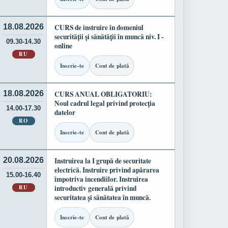
18.08.2026
CURS de instruire în domeniul
securității și sănătății în muncă niv. I -
09.30-14.30
online
RU
Inscrie-te
Cont de plată
18.08.2026
CURS ANUAL OBLIGATORIU:
Noul cadrul legal privind protecția
14.00-17.30
datelor
RO
Inscrie-te
Cont de plată
20.08.2026
Instruirea la I grupă de securitate
electrică. Instruire privind apărarea
15.00-16.40
împotriva incendiilor. Instruirea
RU
introductiv generală privind
securitatea și sănătatea în muncă.
Inscrie-te
Cont de plată