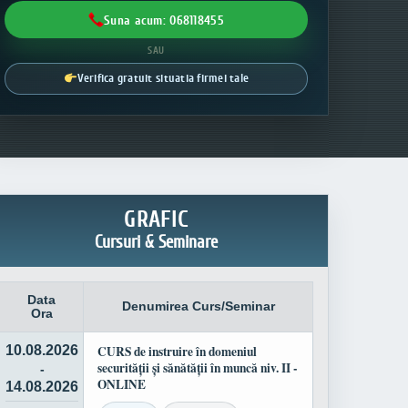
Suna acum: 068118455
SAU
Verifica gratuit situatia firmei tale
GRAFIC
Cursuri & Seminare
Data
Denumirea Curs/Seminar
Ora
10.08.2026
CURS de instruire în domeniul
securității și sănătății în muncă niv. II -
-
ONLINE
14.08.2026