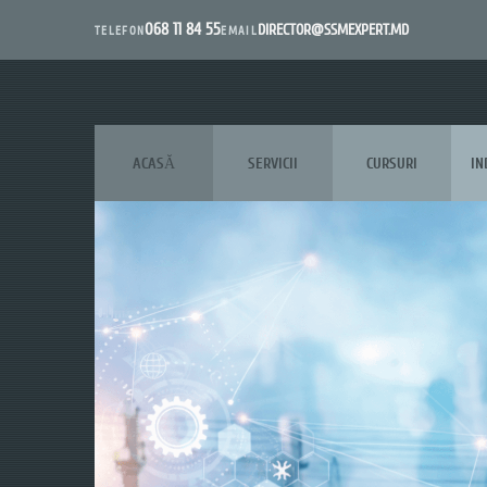
068 11 84 55
DIRECTOR@SSMEXPERT.MD
EMAIL
TELEFON
ACASĂ
SERVICII
CURSURI
IN