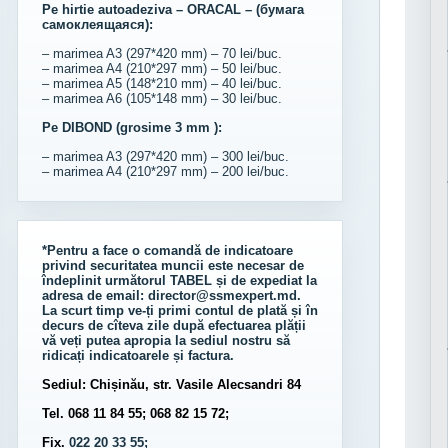
Pe hirtie autoadeziva – ORACAL – (бумага
самоклеящаяся):
– marimea A3 (297*420 mm) – 70 lei/buc.
– marimea A4 (210*297 mm) – 50 lei/buc.
– marimea A5 (148*210 mm) – 40 lei/buc.
– marimea A6 (105*148 mm) – 30 lei/buc.
Pe DIBOND (grosime 3 mm ):
– marimea A3 (297*420 mm) – 300 lei/buc.
– marimea A4 (210*297 mm) – 200 lei/buc.
*Pentru a face o comandă de indicatoare
privind securitatea muncii este necesar de
îndeplinit următorul
TABEL
și de expediat la
adresa de email:
director@ssmexpert.md
.
La scurt timp ve-ți primi contul de plată și în
decurs de cîteva zile după efectuarea plății
vă veți putea apropia la sediul nostru să
ridicați indicatoarele și factura.
Sediul: Chișinău, str. Vasile Alecsandri 84
Tel. 068 11 84 55; 068 82 15 72;
Fix.
022 20 33 55;