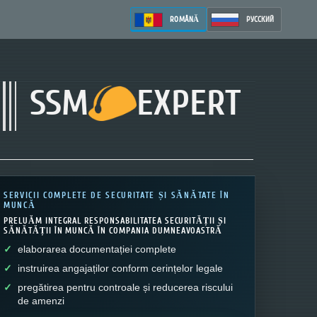
ROMÂNĂ
РУССКИЙ
SSM
EXPERT
SERVICII COMPLETE DE SECURITATE ȘI SĂNĂTATE ÎN
MUNCĂ
PRELUĂM INTEGRAL RESPONSABILITATEA SECURITĂȚII ȘI
SĂNĂTĂȚII ÎN MUNCĂ ÎN COMPANIA DUMNEAVOASTRĂ
elaborarea documentației complete
instruirea angajaților conform cerințelor legale
pregătirea pentru controale și reducerea riscului
de amenzi