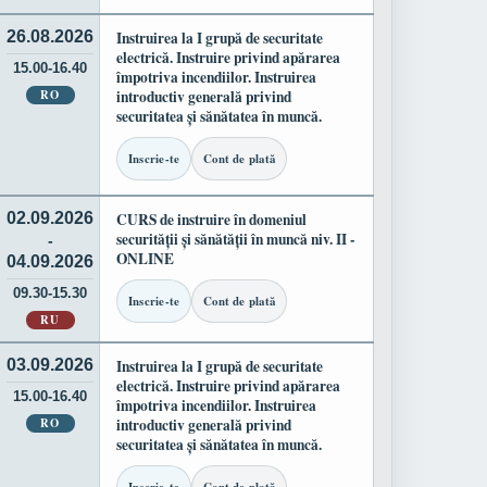
26.08.2026
Instruirea la I grupă de securitate
electrică. Instruire privind apărarea
15.00-16.40
împotriva incendiilor. Instruirea
RO
introductiv generală privind
securitatea și sănătatea în muncă.
Inscrie-te
Cont de plată
02.09.2026
CURS de instruire în domeniul
securității și sănătății în muncă niv. II -
-
ONLINE
04.09.2026
09.30-15.30
Inscrie-te
Cont de plată
RU
03.09.2026
Instruirea la I grupă de securitate
electrică. Instruire privind apărarea
15.00-16.40
împotriva incendiilor. Instruirea
RO
introductiv generală privind
securitatea și sănătatea în muncă.