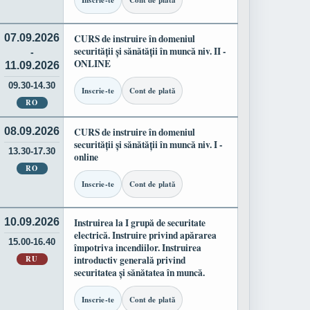
Inscrie-te
Cont de plată
07.09.2026
CURS de instruire în domeniul
securității și sănătății în muncă niv. II -
-
ONLINE
11.09.2026
09.30-14.30
Inscrie-te
Cont de plată
RO
08.09.2026
CURS de instruire în domeniul
securității și sănătății în muncă niv. I -
13.30-17.30
online
RO
Inscrie-te
Cont de plată
10.09.2026
Instruirea la I grupă de securitate
electrică. Instruire privind apărarea
15.00-16.40
împotriva incendiilor. Instruirea
RU
introductiv generală privind
securitatea și sănătatea în muncă.
Inscrie-te
Cont de plată