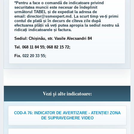
*Pentru a face o comandă de indicatoare privind
securitatea muncii este necesar de îndeplinit
următorul
TABEL
și de expediat la adresa de
email:
director@ssmexpert.md
. La scurt timp ve-ți primi
contul de plată și în decurs de cîteva zile după
efectuarea plății vă veți putea apropia la sediul nostru să
ridicați indicatoarele și factura.
Sediul: Chișinău, str. Vasile Alecsandri 84
Tel. 068 11 84 55; 068 82 15 72;
Fix.
022 20 33 55;
Vezi și alte indicatoare:
COD-A 76: INDICATOR DE AVERTIZARE - ATENȚIE! ZONA
DE SUPRAVEGHERE VIDEO