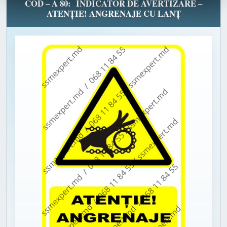
COD – A 80: INDICATOR DE AVERTIZARE –
ATENȚIE! ANGRENAJE CU LANȚ