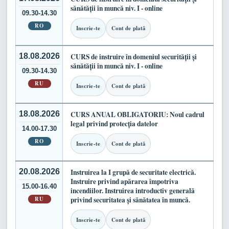
sănătății în muncă niv. I - online
09.30-14.30
RO
Inscrie-te
Cont de plată
18.08.2026
CURS de instruire în domeniul securității și
sănătății în muncă niv. I - online
09.30-14.30
RU
Inscrie-te
Cont de plată
18.08.2026
CURS ANUAL OBLIGATORIU: Noul cadrul
legal privind protecția datelor
14.00-17.30
RO
Inscrie-te
Cont de plată
20.08.2026
Instruirea la I grupă de securitate electrică.
Instruire privind apărarea împotriva
15.00-16.40
incendiilor. Instruirea introductiv generală
RU
privind securitatea și sănătatea în muncă.
Inscrie-te
Cont de plată