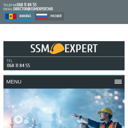
068 11 84 55
TELEFON
DIRECTOR@SSMEXPERT.MD
EMAIL
ROMÂNĂ
РУССКИЙ
SSM
EXPERT
TEL.
068 11 84 55
MENU