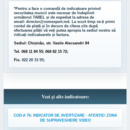
*Pentru a face o comandă de indicatoare privind
securitatea muncii este necesar de îndeplinit
următorul
TABEL
și de expediat la adresa de
email:
director@ssmexpert.md
. La scurt timp ve-ți primi
contul de plată și în decurs de cîteva zile după
efectuarea plății vă veți putea apropia la sediul nostru să
ridicați indicatoarele și factura.
Sediul: Chișinău, str. Vasile Alecsandri 84
Tel. 068 11 84 55; 068 82 15 72;
Fix.
022 20 33 55;
Vezi și alte indicatoare:
COD-A 76: INDICATOR DE AVERTIZARE - ATENȚIE! ZONA
DE SUPRAVEGHERE VIDEO