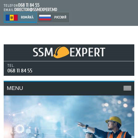
068 11 84 55
TELEFON
DIRECTOR@SSMEXPERT.MD
EMAIL
ROMÂNĂ
РУССКИЙ
SSM
EXPERT
TEL.
068 11 84 55
MENU