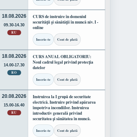
18.08.2026
CURS de instruire în domeniul
securității și sănătății în muncă niv. I -
09.30-14.30
online
RU
Inscrie-te
Cont de plată
18.08.2026
CURS ANUAL OBLIGATORIU:
Noul cadrul legal privind protecția
14.00-17.30
datelor
RO
Inscrie-te
Cont de plată
20.08.2026
Instruirea la I grupă de securitate
electrică. Instruire privind apărarea
15.00-16.40
împotriva incendiilor. Instruirea
RU
introductiv generală privind
securitatea și sănătatea în muncă.
Inscrie-te
Cont de plată