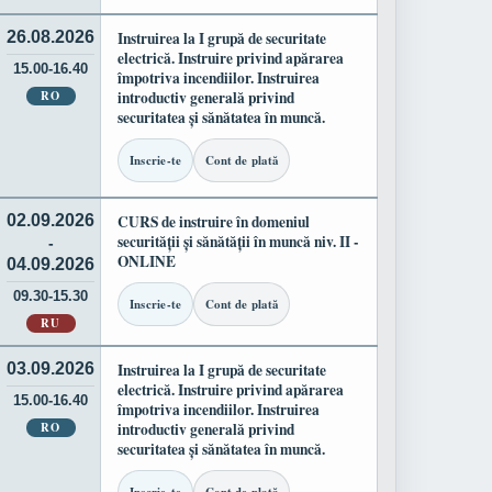
26.08.2026
Instruirea la I grupă de securitate
electrică. Instruire privind apărarea
15.00-16.40
împotriva incendiilor. Instruirea
RO
introductiv generală privind
securitatea și sănătatea în muncă.
Inscrie-te
Cont de plată
02.09.2026
CURS de instruire în domeniul
securității și sănătății în muncă niv. II -
-
ONLINE
04.09.2026
09.30-15.30
Inscrie-te
Cont de plată
RU
03.09.2026
Instruirea la I grupă de securitate
electrică. Instruire privind apărarea
15.00-16.40
împotriva incendiilor. Instruirea
RO
introductiv generală privind
securitatea și sănătatea în muncă.