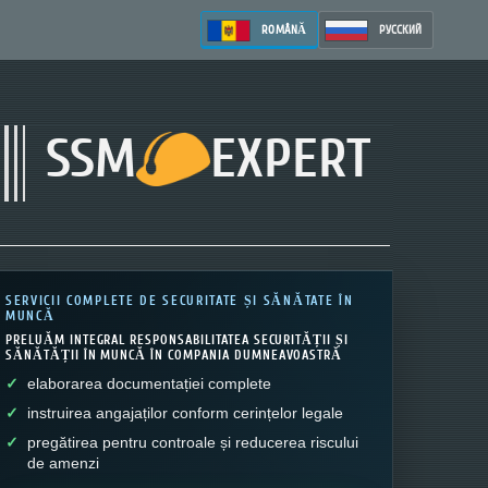
ROMÂNĂ
РУССКИЙ
SSM
EXPERT
SERVICII COMPLETE DE SECURITATE ȘI SĂNĂTATE ÎN
MUNCĂ
PRELUĂM INTEGRAL RESPONSABILITATEA SECURITĂȚII ȘI
SĂNĂTĂȚII ÎN MUNCĂ ÎN COMPANIA DUMNEAVOASTRĂ
elaborarea documentației complete
instruirea angajaților conform cerințelor legale
pregătirea pentru controale și reducerea riscului
de amenzi