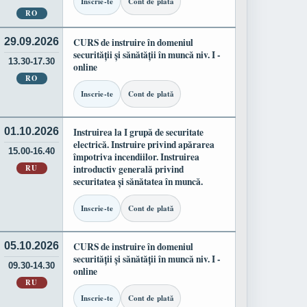
Inscrie-te
Cont de plată
RO
29.09.2026
CURS de instruire în domeniul
securității și sănătății în muncă niv. I -
13.30-17.30
online
RO
Inscrie-te
Cont de plată
01.10.2026
Instruirea la I grupă de securitate
electrică. Instruire privind apărarea
15.00-16.40
împotriva incendiilor. Instruirea
RU
introductiv generală privind
securitatea și sănătatea în muncă.
Inscrie-te
Cont de plată
05.10.2026
CURS de instruire în domeniul
securității și sănătății în muncă niv. I -
09.30-14.30
online
RU
Inscrie-te
Cont de plată