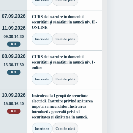
Inscrie-te
Cont de plată
07.09.2026
CURS de instruire în domeniul
securității și sănătății în muncă niv. II -
-
ONLINE
11.09.2026
09.30-14.30
Inscrie-te
Cont de plată
RO
08.09.2026
CURS de instruire în domeniul
securității și sănătății în muncă niv. I -
13.30-17.30
online
RO
Inscrie-te
Cont de plată
10.09.2026
Instruirea la I grupă de securitate
electrică. Instruire privind apărarea
15.00-16.40
împotriva incendiilor. Instruirea
RU
introductiv generală privind
securitatea și sănătatea în muncă.
Inscrie-te
Cont de plată