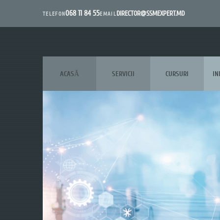
068 11 84 55
DIRECTOR@SSMEXPERT.MD
EMAIL
TELEFON
ACASĂ
SERVICII
CURSURI
IN