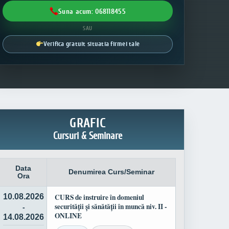
Suna acum: 068118455
SAU
Verifica gratuit situatia firmei tale
GRAFIC
Cursuri & Seminare
Data
Denumirea Curs/Seminar
Ora
10.08.2026
CURS de instruire în domeniul
securității și sănătății în muncă niv. II -
-
ONLINE
14.08.2026