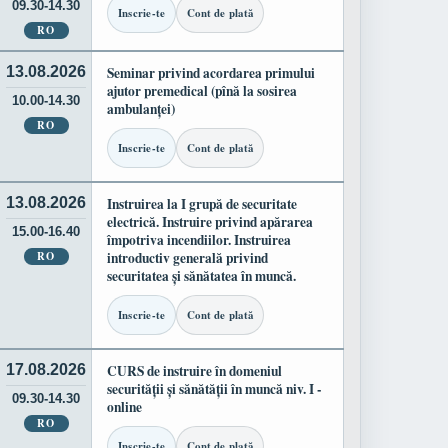
09.30-14.30
Inscrie-te
Cont de plată
RO
13.08.2026
Seminar privind acordarea primului
ajutor premedical (pînă la sosirea
10.00-14.30
ambulanței)
RO
Inscrie-te
Cont de plată
13.08.2026
Instruirea la I grupă de securitate
electrică. Instruire privind apărarea
15.00-16.40
împotriva incendiilor. Instruirea
RO
introductiv generală privind
securitatea și sănătatea în muncă.
Inscrie-te
Cont de plată
17.08.2026
CURS de instruire în domeniul
securității și sănătății în muncă niv. I -
09.30-14.30
online
RO
Inscrie-te
Cont de plată