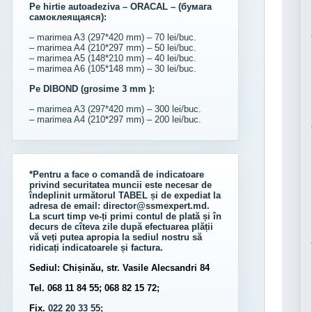
Pe hirtie autoadeziva – ORACAL – (бумага
самоклеящаяся):
– marimea A3 (297*420 mm) – 70 lei/buc.
– marimea A4 (210*297 mm) – 50 lei/buc.
– marimea A5 (148*210 mm) – 40 lei/buc.
– marimea A6 (105*148 mm) – 30 lei/buc.
Pe DIBOND (grosime 3 mm ):
– marimea A3 (297*420 mm) – 300 lei/buc.
– marimea A4 (210*297 mm) – 200 lei/buc.
*Pentru a face o comandă de indicatoare
privind securitatea muncii este necesar de
îndeplinit următorul
TABEL
și de expediat la
adresa de email:
director@ssmexpert.md
.
La scurt timp ve-ți primi contul de plată și în
decurs de cîteva zile după efectuarea plății
vă veți putea apropia la sediul nostru să
ridicați indicatoarele și factura.
Sediul: Chișinău, str. Vasile Alecsandri 84
Tel. 068 11 84 55; 068 82 15 72;
Fix.
022 20 33 55;