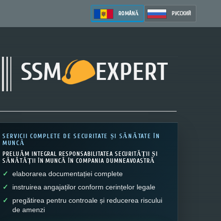
ROMÂNĂ
РУССКИЙ
SSM
EXPERT
SERVICII COMPLETE DE SECURITATE ȘI SĂNĂTATE ÎN
MUNCĂ
PRELUĂM INTEGRAL RESPONSABILITATEA SECURITĂȚII ȘI
SĂNĂTĂȚII ÎN MUNCĂ ÎN COMPANIA DUMNEAVOASTRĂ
elaborarea documentației complete
instruirea angajaților conform cerințelor legale
pregătirea pentru controale și reducerea riscului
de amenzi