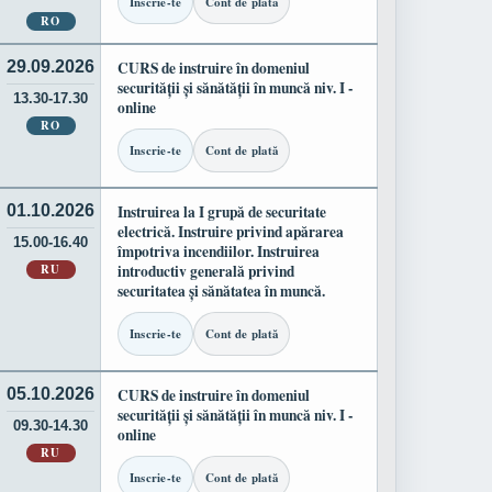
Inscrie-te
Cont de plată
RO
29.09.2026
CURS de instruire în domeniul
securității și sănătății în muncă niv. I -
13.30-17.30
online
RO
Inscrie-te
Cont de plată
01.10.2026
Instruirea la I grupă de securitate
electrică. Instruire privind apărarea
15.00-16.40
împotriva incendiilor. Instruirea
RU
introductiv generală privind
securitatea și sănătatea în muncă.
Inscrie-te
Cont de plată
05.10.2026
CURS de instruire în domeniul
securității și sănătății în muncă niv. I -
09.30-14.30
online
RU
Inscrie-te
Cont de plată