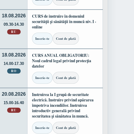
18.08.2026
CURS de instruire în domeniul
securității și sănătății în muncă niv. I -
09.30-14.30
online
RU
Inscrie-te
Cont de plată
18.08.2026
CURS ANUAL OBLIGATORIU:
Noul cadrul legal privind protecția
14.00-17.30
datelor
RO
Inscrie-te
Cont de plată
20.08.2026
Instruirea la I grupă de securitate
electrică. Instruire privind apărarea
15.00-16.40
împotriva incendiilor. Instruirea
RU
introductiv generală privind
securitatea și sănătatea în muncă.
Inscrie-te
Cont de plată