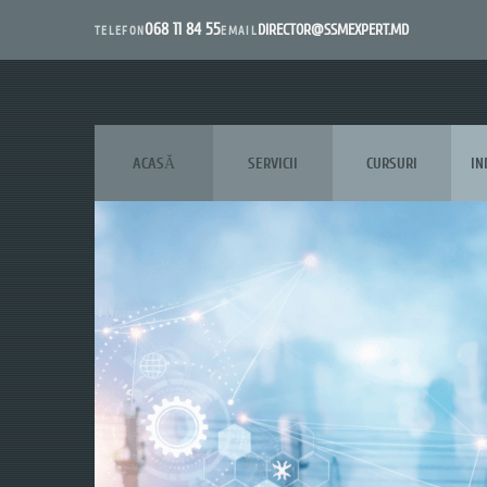
068 11 84 55
DIRECTOR@SSMEXPERT.MD
EMAIL
TELEFON
ACASĂ
SERVICII
CURSURI
IN