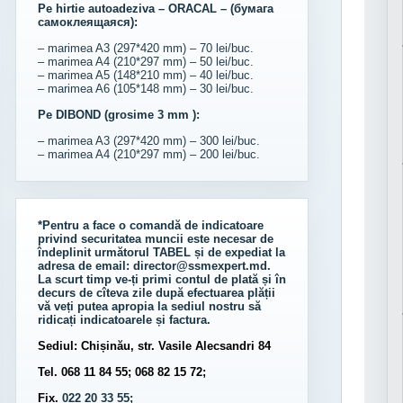
Pe hirtie autoadeziva – ORACAL – (бумага
самоклеящаяся):
– marimea A3 (297*420 mm) – 70 lei/buc.
– marimea A4 (210*297 mm) – 50 lei/buc.
– marimea A5 (148*210 mm) – 40 lei/buc.
– marimea A6 (105*148 mm) – 30 lei/buc.
Pe DIBOND (grosime 3 mm ):
– marimea A3 (297*420 mm) – 300 lei/buc.
– marimea A4 (210*297 mm) – 200 lei/buc.
*Pentru a face o comandă de indicatoare
privind securitatea muncii este necesar de
îndeplinit următorul
TABEL
și de expediat la
adresa de email:
director@ssmexpert.md
.
La scurt timp ve-ți primi contul de plată și în
decurs de cîteva zile după efectuarea plății
vă veți putea apropia la sediul nostru să
ridicați indicatoarele și factura.
Sediul: Chișinău, str. Vasile Alecsandri 84
Tel. 068 11 84 55; 068 82 15 72;
Fix.
022 20 33 55;