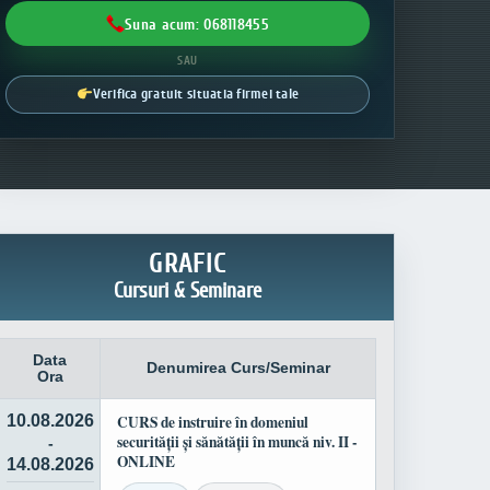
Suna acum: 068118455
SAU
Verifica gratuit situatia firmei tale
GRAFIC
Cursuri & Seminare
Data
Denumirea Curs/Seminar
Ora
10.08.2026
CURS de instruire în domeniul
securității și sănătății în muncă niv. II -
-
ONLINE
14.08.2026