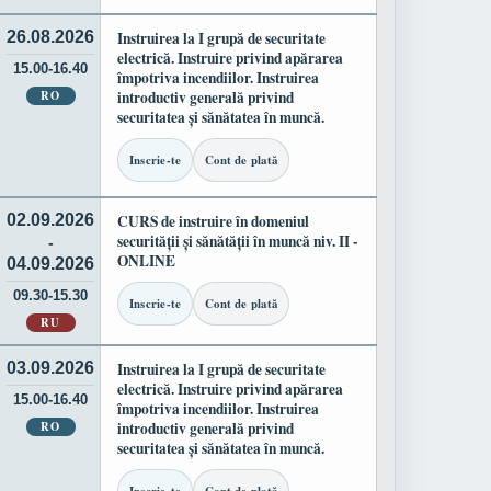
26.08.2026
Instruirea la I grupă de securitate
electrică. Instruire privind apărarea
15.00-16.40
împotriva incendiilor. Instruirea
RO
introductiv generală privind
securitatea și sănătatea în muncă.
Inscrie-te
Cont de plată
02.09.2026
CURS de instruire în domeniul
securității și sănătății în muncă niv. II -
-
ONLINE
04.09.2026
09.30-15.30
Inscrie-te
Cont de plată
RU
03.09.2026
Instruirea la I grupă de securitate
electrică. Instruire privind apărarea
15.00-16.40
împotriva incendiilor. Instruirea
RO
introductiv generală privind
securitatea și sănătatea în muncă.