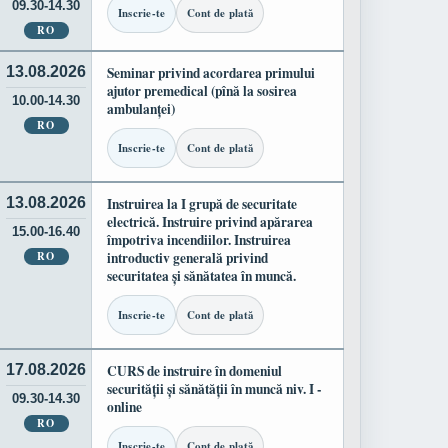
09.30-14.30
Inscrie-te
Cont de plată
RO
13.08.2026
Seminar privind acordarea primului
ajutor premedical (pînă la sosirea
10.00-14.30
ambulanței)
RO
Inscrie-te
Cont de plată
13.08.2026
Instruirea la I grupă de securitate
electrică. Instruire privind apărarea
15.00-16.40
împotriva incendiilor. Instruirea
RO
introductiv generală privind
securitatea și sănătatea în muncă.
Inscrie-te
Cont de plată
17.08.2026
CURS de instruire în domeniul
securității și sănătății în muncă niv. I -
09.30-14.30
online
RO
Inscrie-te
Cont de plată