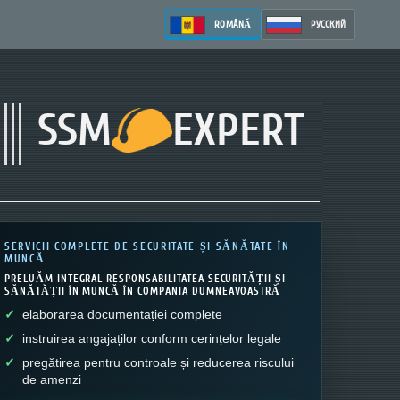
ROMÂNĂ
РУССКИЙ
SSM
EXPERT
SERVICII COMPLETE DE SECURITATE ȘI SĂNĂTATE ÎN
MUNCĂ
PRELUĂM INTEGRAL RESPONSABILITATEA SECURITĂȚII ȘI
SĂNĂTĂȚII ÎN MUNCĂ ÎN COMPANIA DUMNEAVOASTRĂ
elaborarea documentației complete
instruirea angajaților conform cerințelor legale
pregătirea pentru controale și reducerea riscului
de amenzi