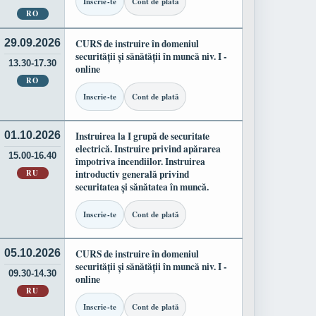
Inscrie-te
Cont de plată
RO
29.09.2026
CURS de instruire în domeniul
securității și sănătății în muncă niv. I -
13.30-17.30
online
RO
Inscrie-te
Cont de plată
01.10.2026
Instruirea la I grupă de securitate
electrică. Instruire privind apărarea
15.00-16.40
împotriva incendiilor. Instruirea
RU
introductiv generală privind
securitatea și sănătatea în muncă.
Inscrie-te
Cont de plată
05.10.2026
CURS de instruire în domeniul
securității și sănătății în muncă niv. I -
09.30-14.30
online
RU
Inscrie-te
Cont de plată