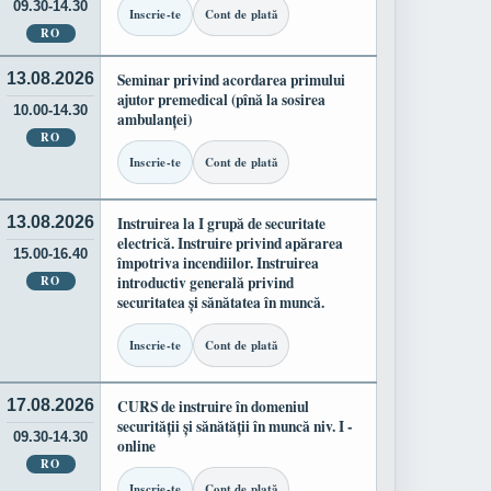
09.30-14.30
Inscrie-te
Cont de plată
RO
13.08.2026
Seminar privind acordarea primului
ajutor premedical (pînă la sosirea
10.00-14.30
ambulanței)
RO
Inscrie-te
Cont de plată
13.08.2026
Instruirea la I grupă de securitate
electrică. Instruire privind apărarea
15.00-16.40
împotriva incendiilor. Instruirea
RO
introductiv generală privind
securitatea și sănătatea în muncă.
Inscrie-te
Cont de plată
17.08.2026
CURS de instruire în domeniul
securității și sănătății în muncă niv. I -
09.30-14.30
online
RO
Inscrie-te
Cont de plată