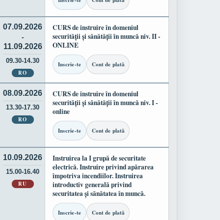
Inscrie-te
Cont de plată
07.09.2026
CURS de instruire în domeniul
securității și sănătății în muncă niv. II -
-
ONLINE
11.09.2026
09.30-14.30
Inscrie-te
Cont de plată
RO
08.09.2026
CURS de instruire în domeniul
securității și sănătății în muncă niv. I -
13.30-17.30
online
RO
Inscrie-te
Cont de plată
10.09.2026
Instruirea la I grupă de securitate
electrică. Instruire privind apărarea
15.00-16.40
împotriva incendiilor. Instruirea
RU
introductiv generală privind
securitatea și sănătatea în muncă.
Inscrie-te
Cont de plată