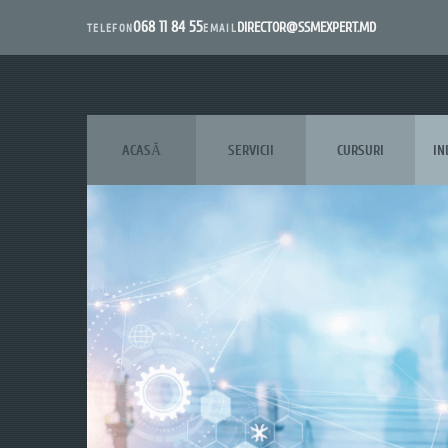
068 11 84 55
DIRECTOR@SSMEXPERT.MD
EMAIL
TELEFON
ACASĂ
SERVICII
CURSURI
IN