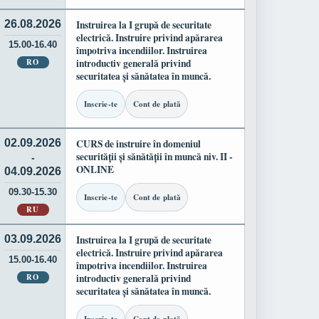
26.08.2026
Instruirea la I grupă de securitate
electrică. Instruire privind apărarea
15.00-16.40
împotriva incendiilor. Instruirea
RO
introductiv generală privind
securitatea și sănătatea în muncă.
Inscrie-te
Cont de plată
02.09.2026
CURS de instruire în domeniul
securității și sănătății în muncă niv. II -
-
ONLINE
04.09.2026
09.30-15.30
Inscrie-te
Cont de plată
RU
03.09.2026
Instruirea la I grupă de securitate
electrică. Instruire privind apărarea
15.00-16.40
împotriva incendiilor. Instruirea
RO
introductiv generală privind
securitatea și sănătatea în muncă.