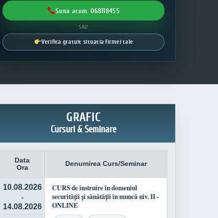
Suna acum: 068118455
SAU
Verifica gratuit situatia firmei tale
GRAFIC
Cursuri & Seminare
Data
Denumirea Curs/Seminar
Ora
10.08.2026
CURS de instruire în domeniul
securității și sănătății în muncă niv. II -
-
ONLINE
14.08.2026