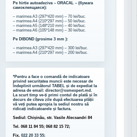
Pe hirtie autoadeziva – ORACAL – (бумага
самоклеящаяся):
– marimea A3 (297*420 mm) – 70 lei/buc.
– marimea A4 (210*297 mm) – 50 lei/buc.
– marimea A5 (148*210 mm) – 40 lei/buc.
– marimea A6 (105*148 mm) – 30 lei/buc.
Pe DIBOND (grosime 3 mm ):
– marimea A3 (297*420 mm) – 300 lei/buc.
– marimea A4 (210*297 mm) – 200 lei/buc.
*Pentru a face o comandă de indicatoare
privind securitatea muncii este necesar de
îndeplinit următorul
TABEL
și de expediat la
adresa de email:
director@ssmexpert.md
.
La scurt timp ve-ți primi contul de plată și în
decurs de cîteva zile după efectuarea plății
vă veți putea apropia la sediul nostru să
ridicați indicatoarele și factura.
Sediul: Chișinău, str. Vasile Alecsandri 84
Tel. 068 11 84 55; 068 82 15 72;
Fix.
022 20 33 55;