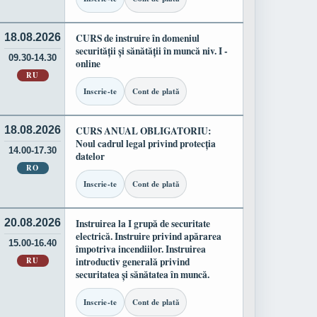
18.08.2026
CURS de instruire în domeniul
securității și sănătății în muncă niv. I -
09.30-14.30
online
RU
Inscrie-te
Cont de plată
18.08.2026
CURS ANUAL OBLIGATORIU:
Noul cadrul legal privind protecția
14.00-17.30
datelor
RO
Inscrie-te
Cont de plată
20.08.2026
Instruirea la I grupă de securitate
electrică. Instruire privind apărarea
15.00-16.40
împotriva incendiilor. Instruirea
RU
introductiv generală privind
securitatea și sănătatea în muncă.
Inscrie-te
Cont de plată