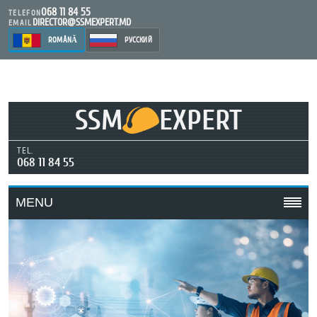
068 11 84 55
TELEFON
DIRECTOR@SSMEXPERT.MD
EMAIL
ROMÂNĂ
РУССКИЙ
SSM
EXPERT
TEL.
068 11 84 55
MENU