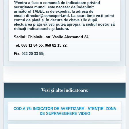
*Pentru a face o comandă de indicatoare privind
securitatea muncii este necesar de îndeplinit
următorul
TABEL
și de expediat la adresa de
email:
director@ssmexpert.md
. La scurt timp ve-ți primi
contul de plată și în decurs de cîteva zile după
efectuarea plății vă veți putea apropia la sediul nostru să
ridicați indicatoarele și factura.
Sediul: Chișinău, str. Vasile Alecsandri 84
Tel. 068 11 84 55; 068 82 15 72;
Fix.
022 20 33 55;
Vezi și alte indicatoare:
COD-A 76: INDICATOR DE AVERTIZARE - ATENȚIE! ZONA
DE SUPRAVEGHERE VIDEO