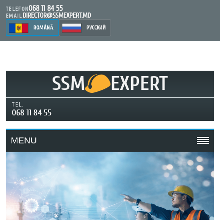
068 11 84 55
TELEFON
DIRECTOR@SSMEXPERT.MD
EMAIL
ROMÂNĂ
РУССКИЙ
SSM
EXPERT
TEL.
068 11 84 55
MENU