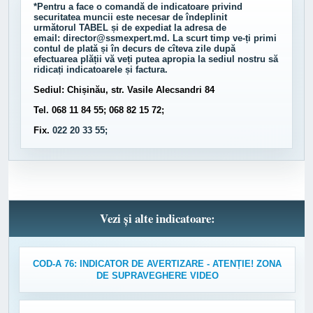
*Pentru a face o comandă de indicatoare privind
securitatea muncii este necesar de îndeplinit
următorul
TABEL
și de expediat la adresa de
email:
director@ssmexpert.md
. La scurt timp ve-ți primi
contul de plată și în decurs de cîteva zile după
efectuarea plății vă veți putea apropia la sediul nostru să
ridicați indicatoarele și factura.
Sediul: Chișinău, str. Vasile Alecsandri 84
Tel. 068 11 84 55; 068 82 15 72;
Fix.
022 20 33 55;
Vezi și alte indicatoare:
COD-A 76: INDICATOR DE AVERTIZARE - ATENȚIE! ZONA
DE SUPRAVEGHERE VIDEO