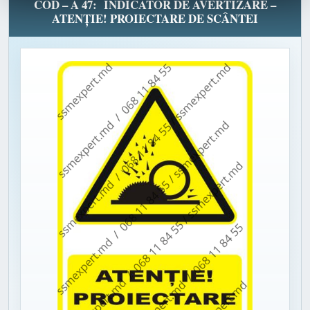
COD – A 47: INDICATOR DE AVERTIZARE –
ATENȚIE! PROIECTARE DE SCÂNTEI