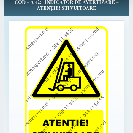
COD – A 42: INDICATOR DE AVERTIZARE –
ATENȚIE! STIVUITOARE