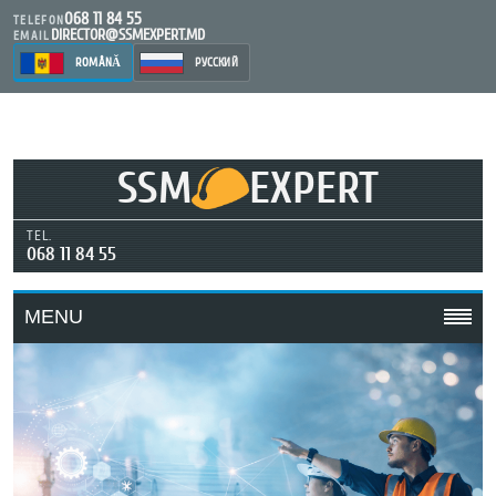
068 11 84 55
TELEFON
DIRECTOR@SSMEXPERT.MD
EMAIL
ROMÂNĂ
РУССКИЙ
SSM
EXPERT
TEL.
068 11 84 55
MENU