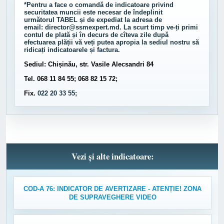
*Pentru a face o comandă de indicatoare privind
securitatea muncii este necesar de îndeplinit
următorul
TABEL
și de expediat la adresa de
email:
director@ssmexpert.md
. La scurt timp ve-ți primi
contul de plată și în decurs de cîteva zile după
efectuarea plății vă veți putea apropia la sediul nostru să
ridicați indicatoarele și factura.
Sediul: Chișinău, str. Vasile Alecsandri 84
Tel. 068 11 84 55; 068 82 15 72;
Fix.
022 20 33 55;
Vezi și alte indicatoare:
COD-A 76: INDICATOR DE AVERTIZARE - ATENȚIE! ZONA
DE SUPRAVEGHERE VIDEO