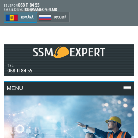
068 11 84 55
TELEFON
DIRECTOR@SSMEXPERT.MD
EMAIL
ROMÂNĂ
РУССКИЙ
SSM
EXPERT
TEL.
068 11 84 55
MENU