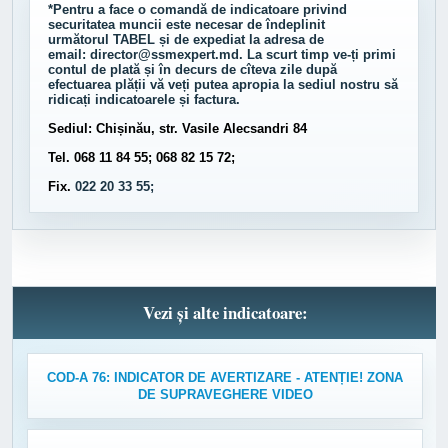
*Pentru a face o comandă de indicatoare privind
securitatea muncii este necesar de îndeplinit
următorul
TABEL
și de expediat la adresa de
email:
director@ssmexpert.md
. La scurt timp ve-ți primi
contul de plată și în decurs de cîteva zile după
efectuarea plății vă veți putea apropia la sediul nostru să
ridicați indicatoarele și factura.
Sediul: Chișinău, str. Vasile Alecsandri 84
Tel. 068 11 84 55; 068 82 15 72;
Fix.
022 20 33 55;
Vezi și alte indicatoare:
COD-A 76: INDICATOR DE AVERTIZARE - ATENȚIE! ZONA
DE SUPRAVEGHERE VIDEO